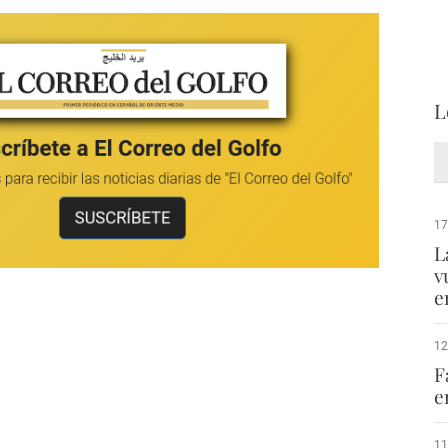
L
17
L
v
e
12
F
e
11