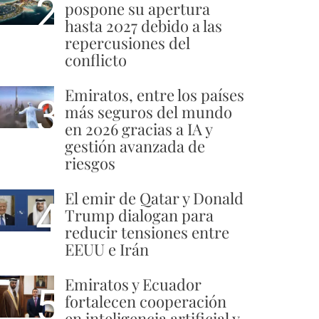
2
pospone su apertura
hasta 2027 debido a las
repercusiones del
conflicto
Emiratos, entre los países
3
más seguros del mundo
en 2026 gracias a IA y
gestión avanzada de
riesgos
El emir de Qatar y Donald
4
Trump dialogan para
reducir tensiones entre
EEUU e Irán
Emiratos y Ecuador
5
fortalecen cooperación
en inteligencia artificial y