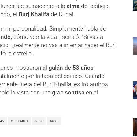
 lunes fue su ascenso a la
cima
del edificio
ndo, el
Burj Khalifa
de Dubai.
on mi personalidad. Simplemente habla de
undo,
cómo veo la vida ', señaló. "Si vas a
icio, ¿realmente no vas a intentar hacer el Burj
ó la estrella.
rones mostraron
al galán de 53 años
falmente por la tapa del edificio. Cuando
mente fuera del Burj Khalifa, estiró ambos
pló la vista con una gran
sonrisa
en el
MA
WILL SMITH
SERIE
SUBIR