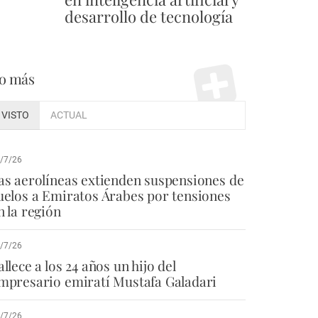
desarrollo de tecnología
o más
VISTO
ACTUAL
/7/26
as aerolíneas extienden suspensiones de
uelos a Emiratos Árabes por tensiones
n la región
/7/26
allece a los 24 años un hijo del
mpresario emiratí Mustafa Galadari
/7/26