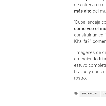
se estrenaron el
más alto
del mu
"Dubai encaja c
cómo veo el m
construir un edif
Khalifa?", coment
Imágenes de d
emergiendo triun
estuvo completa
brazos y contem
rostro.
BURJ KHALIFA
CI