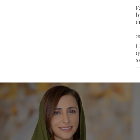
F
b
e
25
C
q
s