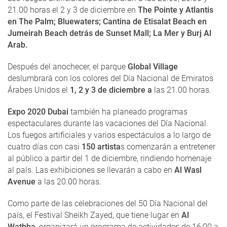
21.00 horas el 2 y 3 de diciembre en
The Pointe y Atlantis
en The Palm; Bluewaters; Cantina de Etisalat Beach en
Jumeirah Beach detrás de Sunset Mall; La Mer y Burj Al
Arab.
Después del anochecer, el parque
Global Village
deslumbrará con los colores del Día Nacional de Emiratos
Árabes Unidos el
1, 2 y 3 de diciembre a
las 21.00 horas.
Expo 2020 Dubai
también ha planeado programas
espectaculares durante las vacaciones del Día Nacional.
Los fuegos artificiales y varios espectáculos a lo largo de
cuatro días con casi
150 artista
s comenzarán a entretener
al público a partir del 1 de diciembre, rindiendo homenaje
al país. Las exhibiciones se llevarán a cabo en
Al Wasl
Avenue
a las 20.00 horas.
Como parte de las celebraciones del 50 Día Nacional del
país, el Festival Sheikh Zayed, que tiene lugar en
Al
Wathba
, organizará un programa de actividades de 16:00 a