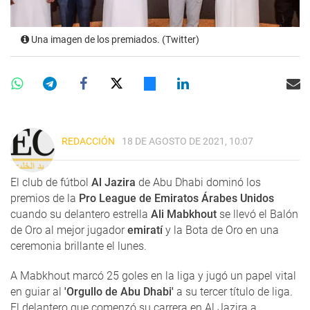
Una imagen de los premiados. (Twitter)
REDACCIÓN
18 DE AGOSTO DE 2021, 10:07
El club de fútbol
Al Jazira
de Abu Dhabi dominó los
premios de la
Pro League de Emiratos Árabes Unidos
cuando su delantero estrella
Ali Mabkhout
se llevó el Balón
de Oro al mejor jugador
emiratí
y la Bota de Oro en una
ceremonia brillante el lunes.
A Mabkhout marcó 25 goles en la liga y jugó un papel vital
en guiar al
'Orgullo de Abu Dhabi'
a su tercer título de liga.
El delantero que comenzó su carrera en Al Jazira a