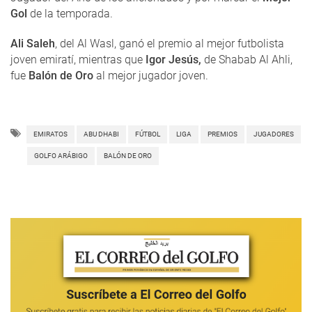
Gol
de la temporada.
Ali Saleh
, del Al Wasl, ganó el premio al mejor futbolista
joven emiratí, mientras que
Igor Jesús,
de Shabab Al Ahli,
fue
Balón de Oro
al mejor jugador joven.
EMIRATOS
ABU DHABI
FÚTBOL
LIGA
PREMIOS
JUGADORES
GOLFO ARÁBIGO
BALÓN DE ORO