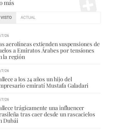
o más
VISTO
ACTUAL
/7/26
as aerolíneas extienden suspensiones de
uelos a Emiratos Árabes por tensiones
n la región
/7/26
allece a los 24 años un hijo del
mpresario emiratí Mustafa Galadari
/7/26
allece trágicamente una influencer
rasileña tras caer desde un rascacielos
n Dubái