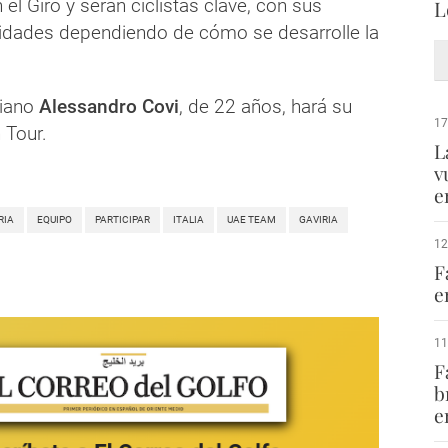
el Giro y serán ciclistas clave, con sus
L
idades dependiendo de cómo se desarrolle la
liano
Alessandro Covi
, de 22 años, hará su
17
 Tour.
L
v
e
RIA
EQUIPO
PARTICIPAR
ITALIA
UAE TEAM
GAVIRIA
12
F
e
11
F
b
e