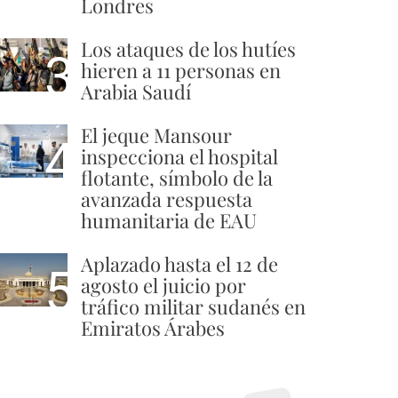
Londres
Los ataques de los hutíes
3
hieren a 11 personas en
Arabia Saudí
El jeque Mansour
4
inspecciona el hospital
flotante, símbolo de la
avanzada respuesta
humanitaria de EAU
Aplazado hasta el 12 de
5
agosto el juicio por
tráfico militar sudanés en
Emiratos Árabes