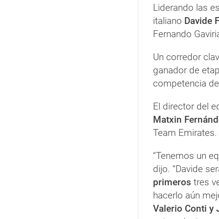
Liderando las es
italiano
Davide 
Fernando Gaviria
Un corredor cla
ganador de etap
competencia des
El director del
Matxin Fernánd
Team Emirates.
“Tenemos un equ
dijo. “Davide se
primeros
tres v
hacerlo aún mej
Valerio Conti 