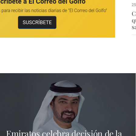
25
C
q
s
Emiratos celebra decisión de la