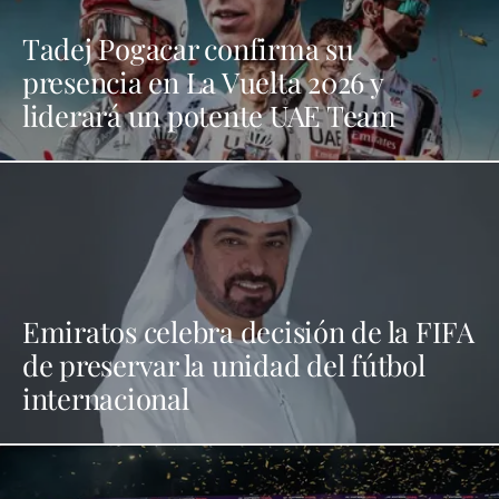
Tadej Pogacar confirma su
presencia en La Vuelta 2026 y
liderará un potente UAE Team
Emiratos celebra decisión de la FIFA
de preservar la unidad del fútbol
internacional