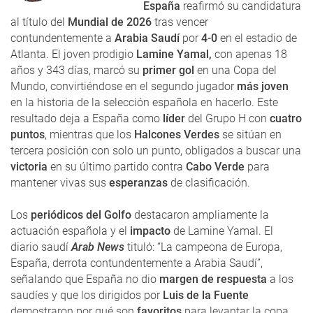
España
reafirmó su candidatura
al título del
Mundial de 2026
tras vencer
contundentemente a
Arabia Saudí
por
4-0
en el estadio de
Atlanta. El joven prodigio
Lamine Yamal,
con apenas 18
años y 343 días, marcó su
primer gol
en una Copa del
Mundo, convirtiéndose en el segundo jugador
más joven
en la historia de la selección española en hacerlo. Este
resultado deja a España como
líder
del Grupo H con
cuatro
puntos
, mientras que los
Halcones Verdes
se sitúan en
tercera posición con solo un punto, obligados a buscar una
victoria
en su último partido contra
Cabo Verde
para
mantener vivas sus
esperanzas
de clasificación.
Los
periódicos del Golfo
destacaron ampliamente la
actuación española y el
impacto
de Lamine Yamal. El
diario saudí
Arab News
tituló: “La campeona de Europa,
España, derrota contundentemente a Arabia Saudí”,
señalando que España no dio
margen de respuesta
a los
saudíes y que los dirigidos por
Luis de la Fuente
demostraron por qué son
favoritos
para levantar la copa.