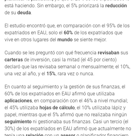
está haciendo. Sin embargo, el 5% priorizará la
reducción
de su
deuda
.
El estudio encontró que, en comparación con el 95% de los
expatriados en EAU, solo el
60%
de los expatriados que
vive en otros lugares del
mundo
se siente mejor.
Cuando se les preguntó con qué frecuencia
revisaban
sus
carteras
de inversión, casi la mitad (el 45 por ciento)
declaró que las revisaba semanal o mensualmente; el 10%,
una vez al año, y el
15%
, rara vez o nunca.
En cuanto al seguimiento y la gestión de sus finanzas, el
60% de los expatriados en EAU afirmó que utilizaba
aplicaciones
, en comparación con el 46% a nivel mundial;
el 45% utilizaba
hojas de cálculo
, el 10% utilizaba lápiz y
papel, mientras que el 5% afirmó que no realizaba ningún
seguimiento
ni gestionaba sus finanzas. Casi un tercio (el
30%) de los expatriados en EAU afirmó que actualmente no
tenía una
relación
con un
asesor
o planificador financiero.