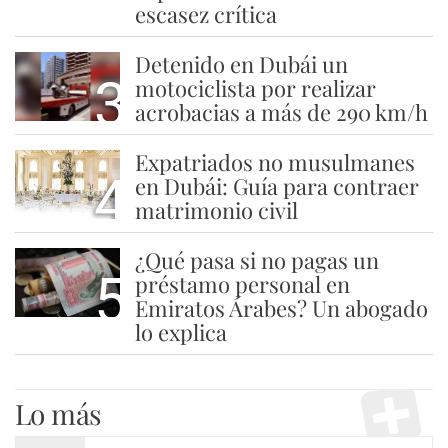
escasez crítica
Detenido en Dubái un
3
motociclista por realizar
acrobacias a más de 290 km/h
Expatriados no musulmanes
4
en Dubái: Guía para contraer
matrimonio civil
¿Qué pasa si no pagas un
5
préstamo personal en
Emiratos Árabes? Un abogado
lo explica
Lo más