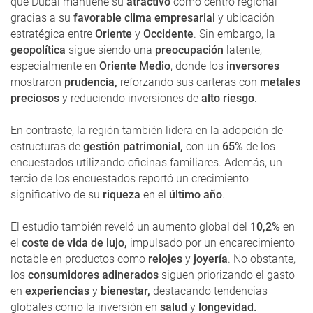
que Dubái mantiene su
atractivo
como centro regional
gracias a su
favorable clima empresarial
y ubicación
estratégica entre
Oriente
y
Occidente
. Sin embargo, la
geopolítica
sigue siendo una
preocupación
latente,
especialmente en
Oriente Medio
, donde los
inversores
mostraron
prudencia,
reforzando sus carteras con
metales
preciosos
y reduciendo inversiones de
alto riesgo
.
En contraste, la región también lidera en la adopción de
estructuras de
gestión patrimonial,
con un
65%
de los
encuestados utilizando oficinas familiares. Además, un
tercio de los encuestados reportó un crecimiento
significativo de su
riqueza
en el
último año
.
El estudio también reveló un aumento global del
10,2%
en
el
coste de vida de lujo,
impulsado por un encarecimiento
notable en productos como
relojes
y
joyería
. No obstante,
los
consumidores adinerados
siguen priorizando el gasto
en
experiencias
y
bienestar,
destacando tendencias
globales como la inversión en
salud
y
longevidad.