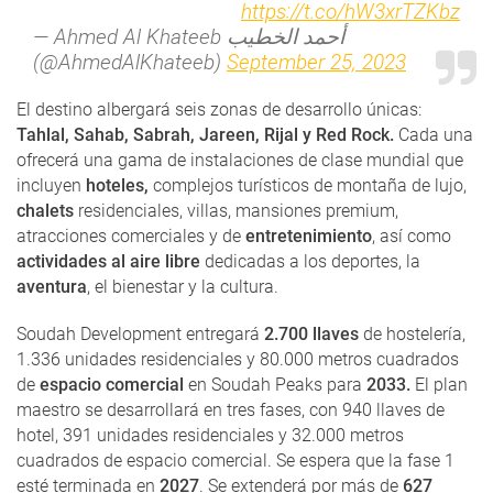
https://t.co/hW3xrTZKbz
— Ahmed Al Khateeb أحمد الخطيب
(@AhmedAlKhateeb)
September 25, 2023
El destino albergará seis zonas de desarrollo únicas:
Tahlal, Sahab, Sabrah, Jareen, Rijal y Red Rock.
Cada una
ofrecerá una gama de instalaciones de clase mundial que
incluyen
hoteles,
complejos turísticos de montaña de lujo,
chalets
residenciales, villas, mansiones premium,
atracciones comerciales y de
entretenimiento
, así como
actividades al aire libre
dedicadas a los deportes, la
aventura
, el bienestar y la cultura.
Soudah Development entregará
2.700 llaves
de hostelería,
1.336 unidades residenciales y 80.000 metros cuadrados
de
espacio comercial
en Soudah Peaks para
2033.
El plan
maestro se desarrollará en tres fases, con 940 llaves de
hotel, 391 unidades residenciales y 32.000 metros
cuadrados de espacio comercial. Se espera que la fase 1
esté terminada en
2027
. Se extenderá por más de
627