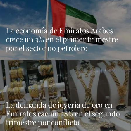
La economía de Emiratos Árabes
crece un 3% en el primer trimestre
por el sector no petrolero
La demanda de joyería de oro en
Emiratos cae un 28% en el segundo
trimestre por conflicto