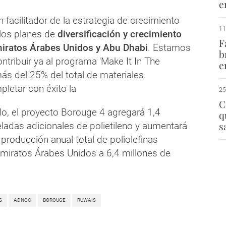
e
 facilitador de la estrategia de crecimiento
11
los planes de
diversificación y crecimiento
F
miratos Árabes Unidos y Abu Dhabi
. Estamos
b
ntribuir ya al programa 'Make It In The
e
ás del 25% del total de materiales.
etar con éxito la
25
C
do, el proyecto Borouge 4 agregará 1,4
q
s
ladas adicionales de polietileno y aumentará
producción anual total de poliolefinas
miratos Árabes Unidos a 6,4 millones de
S
ADNOC
BOROUGE
RUWAIS