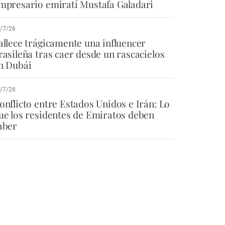
mpresario emiratí Mustafa Galadari
/7/26
allece trágicamente una influencer
rasileña tras caer desde un rascacielos
n Dubái
/7/26
onflicto entre Estados Unidos e Irán: Lo
ue los residentes de Emiratos deben
aber