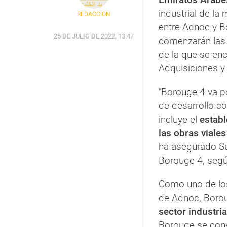
industrial de la
REDACCIÓN
entre Adnoc y B
25 DE JULIO DE 2022, 13:47
comenzarán las
de la que se enc
Adquisiciones y
"Borouge 4 va p
de desarrollo co
incluye el
establ
las obras viale
ha asegurado Sul
Borouge 4, seg
Como uno de los 
de Adnoc, Boro
sector industri
Borouge se conv