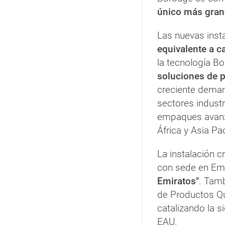
único más gran
Las nuevas inst
equivalente a c
la tecnología B
soluciones de p
creciente deman
sectores industri
empaques avanza
África y Asia Pac
La instalación c
con sede en Em
Emiratos"
.
Tamb
de Productos Qu
catalizando la s
EAU.