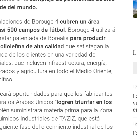
de del mundo.
alaciones de Borouge 4
cubren un área
asi 500 campos de fútbol
.
Borouge 4 utilizará
orstar patentada de Borealis
para producir
oliolefina de alta calidad
que satisfagan la
L
da de los clientes en una variedad de
ales, que incluyen infraestructura, energía,
dos y agricultura en todo el Medio Oriente,
ífico.
17
reará oportunidades para que los fabricantes
L
iratos Árabes Unidos
"logren triunfar en los
v
e
ién suministrará materia prima para la Zona
ímicos Industriales de TA'ZIZ, que está
12
iguiente fase del crecimiento industrial de los
F