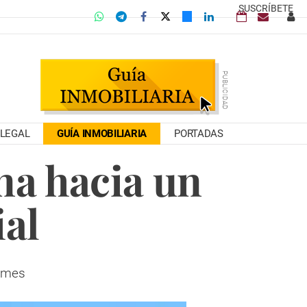
SUSCRÍBETE
LEGAL
GUÍA INMOBILIARIA
PORTADAS
na hacia un
ial
e mes