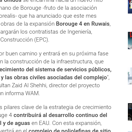
 mano de Borouge -fruto de la asociación
orealis- que ha anunciado que este mes
 obras de la expansión
Borouge 4 en Ruwais
,
argarán los contratistas de Ingeniería,
 Construcción (EPC).
or buen camino y entrará en su próxima fase
n la construcción de la infraestructura, que
ecimiento del sistema de servicios públicos,
s y las obras civiles asociadas del complejo
",
tan Zaid Al Shehhi, director del proyecto
ún informa WAM.
pilares clave de la estrategia de crecimiento
uge 4
contribuirá al desarrollo continuo del
al y de aguas
en EAU.
Con esta expansión,
ertirá en el
complejo de poliolefinas de sitio