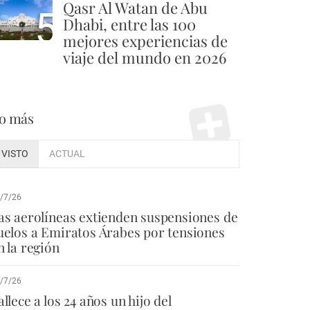
Qasr Al Watan de Abu
5
Dhabi, entre las 100
mejores experiencias de
viaje del mundo en 2026
o más
VISTO
ACTUAL
/7/26
as aerolíneas extienden suspensiones de
uelos a Emiratos Árabes por tensiones
n la región
/7/26
allece a los 24 años un hijo del