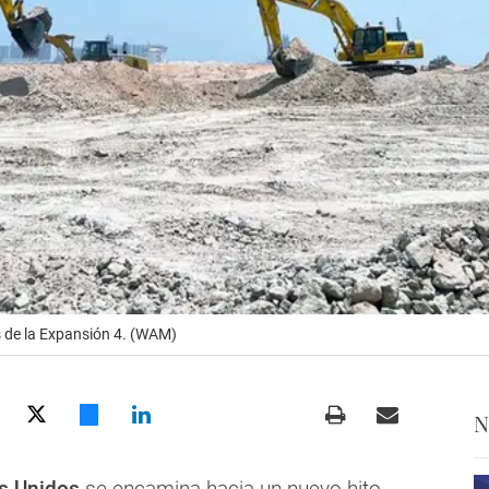
s de la Expansión 4. (WAM)
N
s Unidos
se encamina hacia un nuevo hito