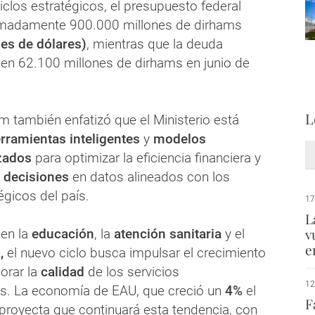
iclos estratégicos, el presupuesto federal
madamente 900.000 millones de dirhams
es de dólares)
, mientras que la deuda
ó en 62.100 millones de dirhams en junio de
L
m también enfatizó que el Ministerio está
rramientas inteligentes
y
modelos
zados
para optimizar la eficiencia financiera y
decisiones
en datos alineados con los
égicos del país.
17
L
v
en la
educación
, la
atención sanitaria
y el
e
,
el nuevo ciclo busca impulsar el crecimiento
orar la
calidad
de los servicios
12
s. La economía de EAU, que creció un
4%
el
F
proyecta que continuará esta tendencia, con