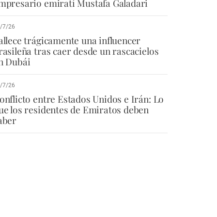
mpresario emiratí Mustafa Galadari
/7/26
allece trágicamente una influencer
rasileña tras caer desde un rascacielos
n Dubái
/7/26
onflicto entre Estados Unidos e Irán: Lo
ue los residentes de Emiratos deben
aber