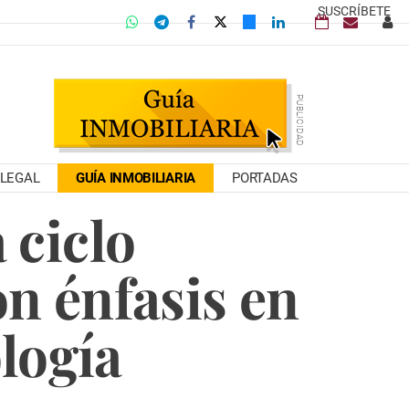
SUSCRÍBETE
LEGAL
GUÍA INMOBILIARIA
PORTADAS
 ciclo
n énfasis en
ología