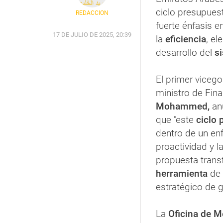
ciclo presupuest
REDACCIÓN
fuerte énfasis e
17 DE JULIO DE 2025, 20:39
la
eficiencia
, el
desarrollo del
s
El primer vicego
ministro de Fina
Mohammed,
an
que "este
ciclo 
dentro de un en
proactividad y l
propuesta trans
herramienta
de 
estratégico de g
La
Oficina de M