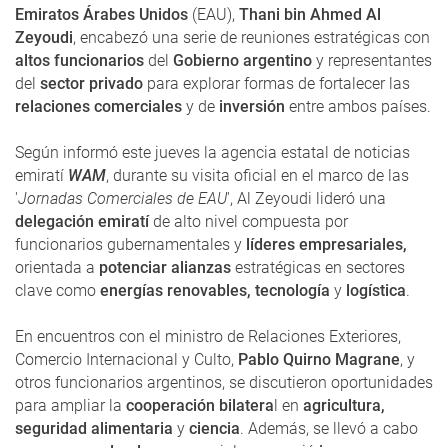
Emiratos Árabes Unidos
(EAU),
Thani bin Ahmed Al
Zeyoudi
, encabezó una serie de reuniones estratégicas con
altos funcionarios
del
Gobierno argentino
y representantes
del
sector privado
para explorar formas de fortalecer las
relaciones comerciales
y de
inversión
entre ambos países.
Según informó este jueves la agencia estatal de noticias
emiratí
WAM
, durante su visita oficial en el marco de las
'
Jornadas Comerciales de EAU
', Al Zeyoudi lideró una
delegación emiratí
de alto nivel compuesta por
funcionarios gubernamentales y
líderes empresariales,
orientada a
potenciar alianzas
estratégicas en sectores
clave como
energías renovables, tecnología
y
logística
.
En encuentros con el ministro de Relaciones Exteriores,
Comercio Internacional y Culto,
Pablo Quirno Magrane
, y
otros funcionarios argentinos, se discutieron oportunidades
para ampliar la
cooperación bilatera
l en
agricultura,
seguridad alimentaria
y
ciencia
. Además, se llevó a cabo