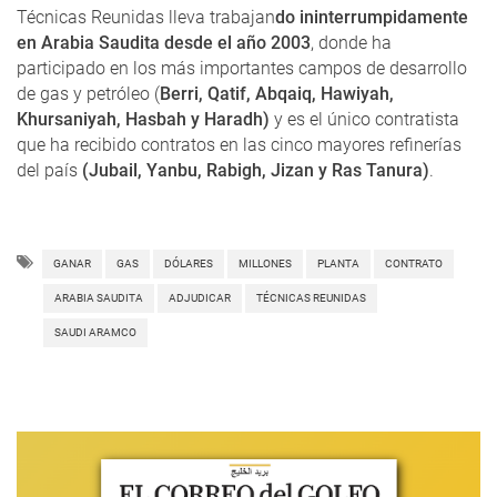
Técnicas Reunidas lleva trabajan
do ininterrumpidamente
en Arabia Saudita desde el año 2003
, donde ha
participado en los más importantes campos de desarrollo
de gas y petróleo (
Berri, Qatif, Abqaiq, Hawiyah,
Khursaniyah, Hasbah y Haradh)
y es el único contratista
que ha recibido contratos en las cinco mayores refinerías
del país
(Jubail, Yanbu, Rabigh, Jizan y Ras Tanura)
.
GANAR
GAS
DÓLARES
MILLONES
PLANTA
CONTRATO
ARABIA SAUDITA
ADJUDICAR
TÉCNICAS REUNIDAS
SAUDI ARAMCO