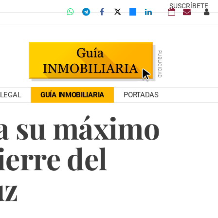
SUSCRÍBETE
LEGAL
GUÍA INMOBILIARIA
PORTADAS
za su máximo
ierre del
uz