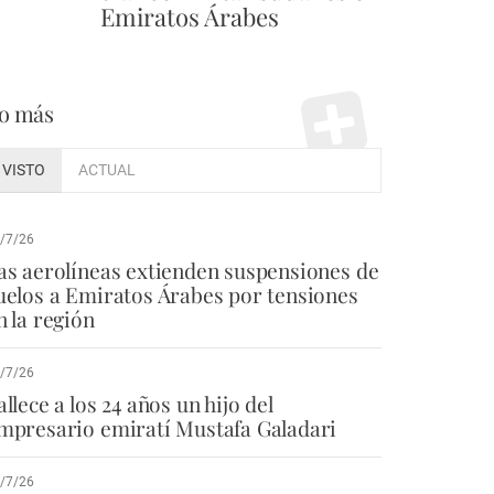
Emiratos Árabes
o más
VISTO
ACTUAL
/7/26
as aerolíneas extienden suspensiones de
uelos a Emiratos Árabes por tensiones
n la región
/7/26
allece a los 24 años un hijo del
mpresario emiratí Mustafa Galadari
/7/26