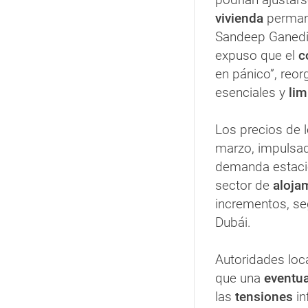
vivienda
perman
Sandeep Ganediw
expuso que el
c
en pánico”, reo
esenciales y
lim
Los precios de 
marzo, impulsad
demanda estacio
sector de
aloja
incrementos, se
Dubái.
Autoridades loc
que una
eventua
las
tensiones
in