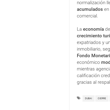
normalización l
acumulados
en
comercial.
La
economía
de
crecimiento tur
expatriados y u
inmobiliario, se
Fondo Monetari
económico
mod
mientras agenci
calificación cred
gracias al respa
DUBAI
CIERRE