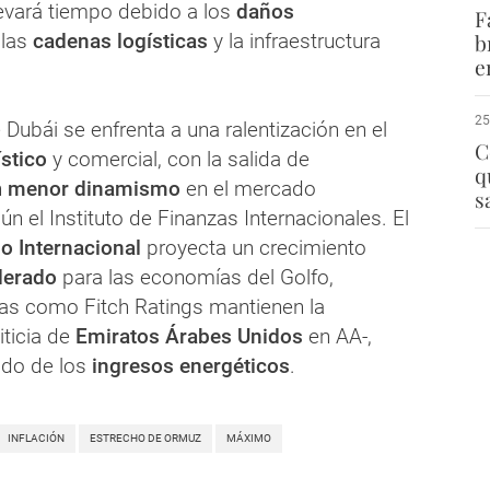
levará tiempo debido a los
daños
F
 las
cadenas logísticas
y la infraestructura
b
e
25
 Dubái se enfrenta a una ralentización en el
C
ístico
y comercial, con la salida de
q
n
menor dinamismo
en el mercado
s
gún el Instituto de Finanzas Internacionales. El
o Internacional
proyecta un crecimiento
erado
para las economías del Golfo,
as como Fitch Ratings mantienen la
iticia de
Emiratos Árabes Unidos
en AA-,
ldo de los
ingresos energéticos
.
INFLACIÓN
ESTRECHO DE ORMUZ
MÁXIMO