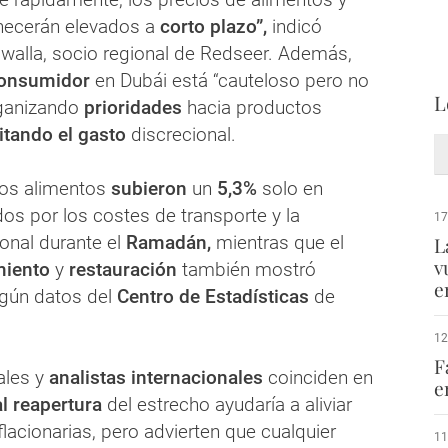
ecerán elevados a
corto plazo”,
indicó
alla, socio regional de Redseer. Además,
onsumidor
en Dubái está “cauteloso pero no
L
rganizando
prioridades
hacia productos
itando el gasto
discrecional.
los alimentos
subieron
un
5,3%
solo en
os por los costes de transporte y la
17
nal durante el
Ramadán,
mientras que el
L
v
miento
y
restauración
también mostró
e
gún datos del
Centro de Estadísticas
de
12
F
ales y
analistas internacionales
coinciden en
e
l reapertura
del estrecho ayudaría a aliviar
flacionarias, pero advierten que cualquier
11