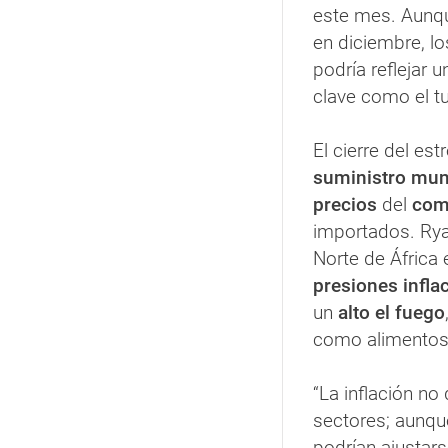
este mes. Aunq
en diciembre, l
podría reflejar u
clave como el tu
El cierre del es
suministro mun
precios
del
com
importados. Ryan
Norte de África 
presiones infla
un
alto el fuego
como alimentos
“La inflación n
sectores; aunqu
podrían ajustar