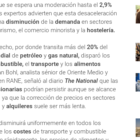
ue se espera una moderación hasta el
2,9%
os expertos advierten que esta desaceleración
na
disminución
de la
demanda
en sectores
rismo, el comercio minorista y la
hostelería.
trecho, por donde transita más del
20%
del
dial
de
petróleo
y
gas natural,
disparó los
bustible,
el
transporte
y los
alimentos
 Bohl, analista sénior de Oriente Medio y
en RANE, señaló al diario
The National
que las
cionarias
podrían persistir aunque se alcance
, ya que la corrección de precios en sectores
 y
alquileres
suele ser más lenta.
o disminuirá uniformemente en todos los
e los
costes
de transporte y combustible
se rápidamente, los precios de alimentos y