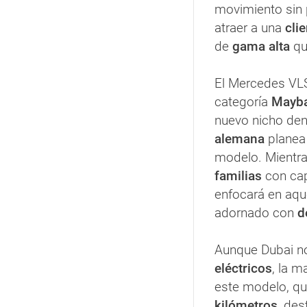
movimiento sin 
atraer a una
clie
de
gama alta
qu
El Mercedes VL
categoría
Mayb
nuevo nicho de
alemana
planea 
modelo. Mientras
familias
con ca
enfocará en aque
adornado con
d
Aunque Dubai no
eléctricos
, la m
este modelo, q
kilómetros
, de