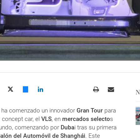
N
ha comenzado un innovador
Gran Tour
para
 concept car, el
VLS
, en
mercados selecto
s
mundo, comenzando por
Duba
i tras su primera
alón del Automóvil de Shanghái
. Este