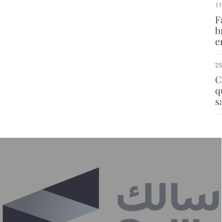
11
F
b
e
25
C
q
s