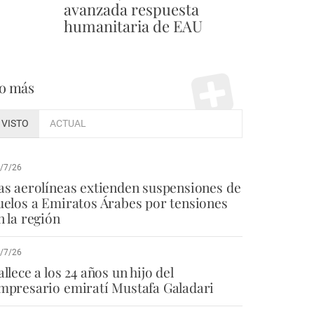
avanzada respuesta
humanitaria de EAU
o más
VISTO
ACTUAL
/7/26
as aerolíneas extienden suspensiones de
uelos a Emiratos Árabes por tensiones
n la región
/7/26
allece a los 24 años un hijo del
mpresario emiratí Mustafa Galadari