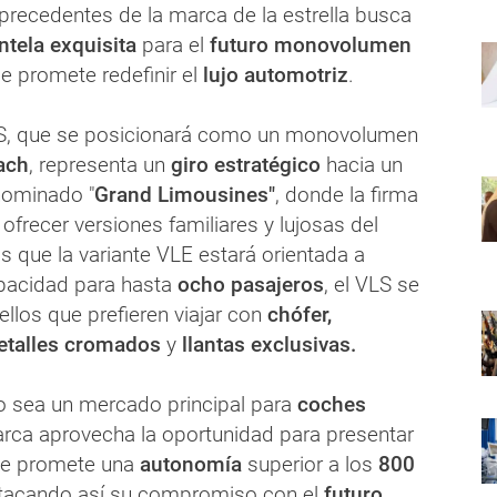
precedentes de la marca de la estrella busca
ntela exquisita
para el
futuro monovolumen
e promete redefinir el
lujo automotriz
.
S, que se posicionará como un monovolumen
ach
, representa un
giro estratégico
hacia un
nominado "
Grand Limousines"
, donde la firma
ofrecer versiones familiares y lujosas del
 que la variante VLE estará orientada a
pacidad para hasta
ocho pasajeros
, el VLS se
llos que prefieren viajar con
chófer,
etalles cromados
y
llantas exclusivas.
 sea un mercado principal para
coches
arca aprovecha la oportunidad para presentar
ue promete una
autonomía
superior a los
800
stacando así su compromiso con el
futuro