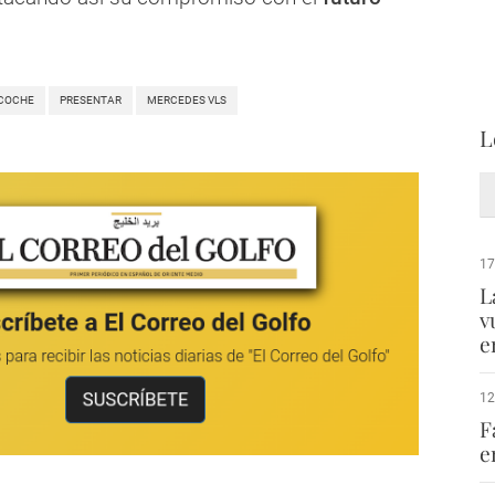
COCHE
PRESENTAR
MERCEDES VLS
L
17
L
v
e
12
F
e