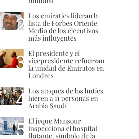
mundial
Los emiratíes lideran la
2
lista de Forbes Oriente
Medio de los ejecutivos
más influyentes
El presidente y el
3
vicepresidente refuerzan
la unidad de Emiratos en
Londres
Los ataques de los hutíes
4
hieren a 11 personas en
Arabia Saudí
El jeque Mansour
5
inspecciona el hospital
flotante, símbolo de la