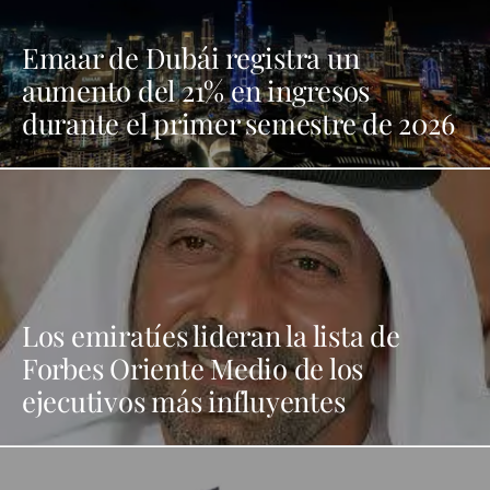
Emaar de Dubái registra un
aumento del 21% en ingresos
durante el primer semestre de 2026
Los emiratíes lideran la lista de
Forbes Oriente Medio de los
ejecutivos más influyentes