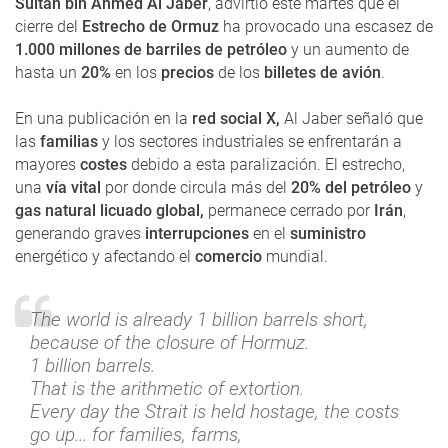
Sultan bin Ahmed Al Jaber
, advirtió este martes que el
cierre del
Estrecho de Ormuz
ha provocado una escasez de
1.000 millones de barriles de petróleo
y un aumento de
hasta un
20%
en los
precios
de los
billetes de avión
.
En una publicación en la
red social X,
Al Jaber señaló que
las
familias
y los sectores industriales se enfrentarán a
mayores
costes
debido a esta paralización. El estrecho,
una
vía vital
por donde circula más del
20% del petróleo
y
gas natural licuado global,
permanece cerrado por
Irán
,
generando graves
interrupciones
en el
suministro
energético y afectando el
comercio
mundial.
The world is already 1 billion barrels short,
because of the closure of Hormuz.
1 billion barrels.
That is the arithmetic of extortion.
Every day the Strait is held hostage, the costs
go up... for families, farms,