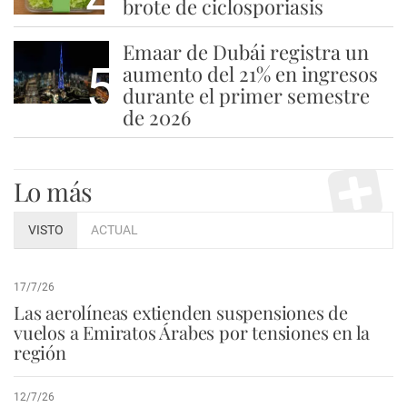
brote de ciclosporiasis
Emaar de Dubái registra un
5
aumento del 21% en ingresos
durante el primer semestre
de 2026
Lo más
VISTO
ACTUAL
17/7/26
Las aerolíneas extienden suspensiones de
vuelos a Emiratos Árabes por tensiones en la
región
12/7/26