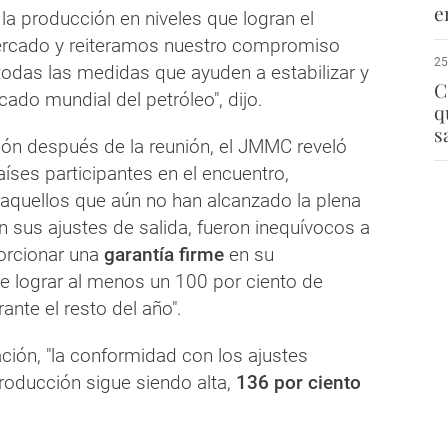
e
a producción en niveles que logran el
mercado y reiteramos nuestro compromiso
25
todas las medidas que ayuden a estabilizar y
C
rcado mundial del petróleo", dijo.
q
s
ión después de la reunión, el JMMC reveló
íses participantes en el encuentro,
 aquellos que aún no han alcanzado la plena
 sus ajustes de salida, fueron inequívocos a
porcionar una
garantía firme
en su
e lograr al menos un 100 por ciento de
nte el resto del año".
ción, "la conformidad con los ajustes
roducción sigue siendo alta,
136 por ciento