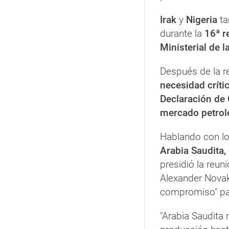
Irak
y
Nigeria
ta
durante la
16ª r
Ministerial de 
Después de la r
necesidad crít
Declaración de
mercado petrol
Hablando con lo
Arabia Saudita,
presidió la reun
Alexander Novak,
compromiso" par
"Arabia Saudita