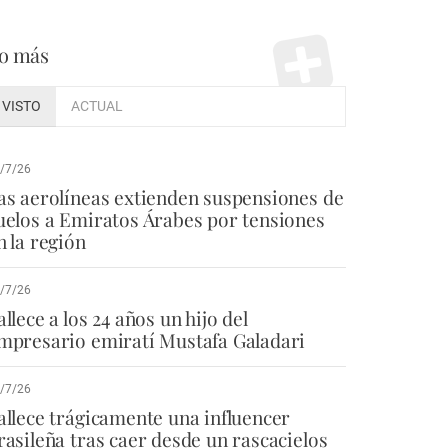
o más
VISTO
ACTUAL
/7/26
as aerolíneas extienden suspensiones de
uelos a Emiratos Árabes por tensiones
n la región
/7/26
allece a los 24 años un hijo del
mpresario emiratí Mustafa Galadari
/7/26
allece trágicamente una influencer
rasileña tras caer desde un rascacielos