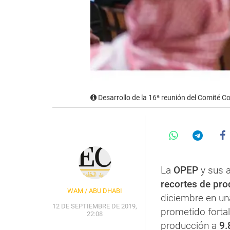
Desarrollo de la 16ª reunión del Comité 
La
OPEP
y sus a
recortes de pro
WAM / ABU DHABI
diciembre en un
12 DE SEPTIEMBRE DE 2019,
prometido forta
22:08
producción a
9.