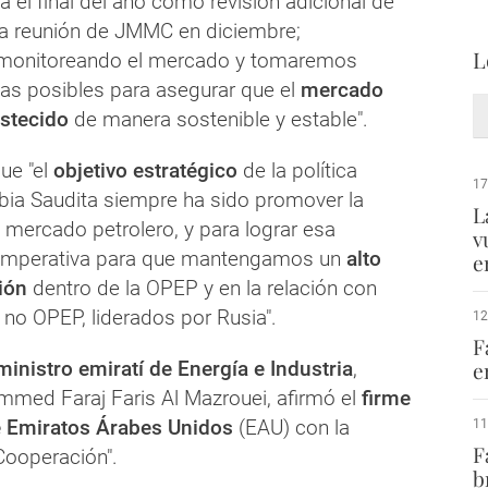
 el final del año como revisión adicional de
ma reunión de JMMC en diciembre;
L
monitoreando el mercado y tomaremos
as posibles para asegurar que el
mercado
astecido
de manera sostenible y estable".
ue "el
objetivo estratégico
de la política
17
abia Saudita siempre ha sido promover la
L
l mercado petrolero, y para lograr esa
v
a imperativa para que mantengamos un
alto
e
ión
dentro de la OPEP y en la relación con
 no OPEP, liderados por Rusia".
12
F
ministro emiratí de Energía e Industria
,
e
mmed Faraj Faris Al Mazrouei, afirmó el
firme
 Emiratos Árabes Unidos
(EAU) con la
11
F
Cooperación".
b