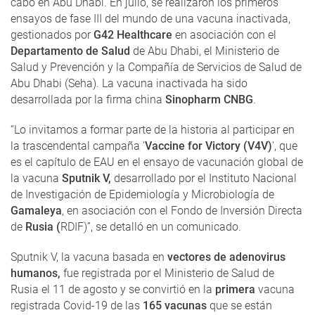
cabo en Abu Dhabi. En julio, se realizaron los primeros
ensayos de fase III del mundo de una vacuna inactivada,
gestionados por
G42 Healthcare
en asociación con el
Departamento de Salud
de Abu Dhabi, el Ministerio de
Salud y Prevención y la Compañía de Servicios de Salud de
Abu Dhabi (Seha). La vacuna inactivada ha sido
desarrollada por la firma china
Sinopharm CNBG
.
“Lo invitamos a formar parte de la historia al participar en
la trascendental campaña '
Vaccine for Victory (V4V)
', que
es el capítulo de EAU en el ensayo de vacunación global de
la vacuna
Sputnik V,
desarrollado por el Instituto Nacional
de Investigación de Epidemiología y Microbiología de
Gamaleya
, en asociación con el Fondo de Inversión Directa
de
Rusia (
RDIF)”, se detalló en un comunicado.
Sputnik V, la vacuna basada en
vectores de adenovirus
humanos,
fue registrada por el Ministerio de Salud de
Rusia el 11 de agosto y se convirtió en la
primera
vacuna
registrada Covid-19 de las
165 vacunas
que se están