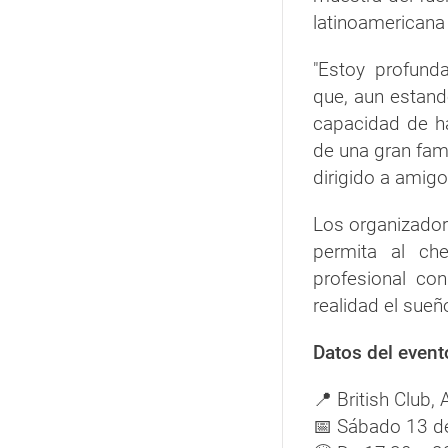
latinoamericana
"Estoy profund
que, aun estando
capacidad de h
de una gran fam
dirigido a amig
Los organizador
permita al ch
profesional co
realidad el sueñ
Datos del event
📍 British Club,
📅 Sábado 13 de