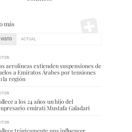
o más
VISTO
ACTUAL
/7/26
as aerolíneas extienden suspensiones de
uelos a Emiratos Árabes por tensiones
n la región
/7/26
allece a los 24 años un hijo del
mpresario emiratí Mustafa Galadari
/7/26
allece trágicamente una influencer