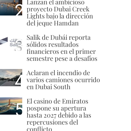
Lanzan el ambicioso
2
proyecto Dubai Creek
Lights bajo la dirección
del jeque Hamdan
Salik de Dubái reporta
3
sólidos resultados
financieros en el primer
semestre pese a desafíos
Aclaran el incendio de
4
varios camiones ocurrido
en Dubai South
El casino de Emiratos
5
pospone su apertura
hasta 2027 debido a las
repercusiones del
conflicto