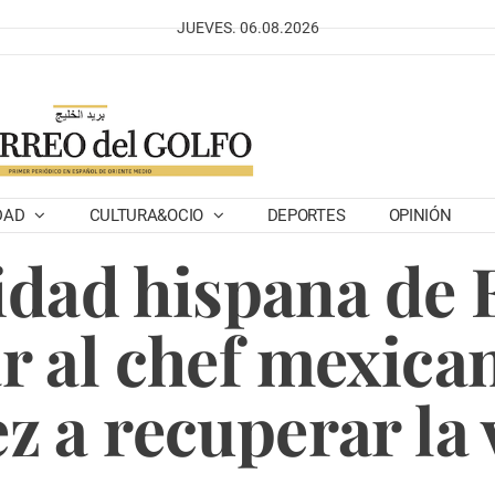
JUEVES. 06.08.2026
DAD
CULTURA&OCIO
DEPORTES
OPINIÓN
dad hispana de 
r al chef mexica
 a recuperar la 