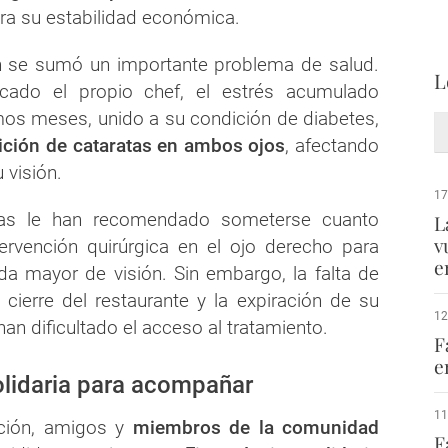
ra su estabilidad económica.
ón se sumó un importante problema de salud.
L
cado el propio chef, el estrés acumulado
imos meses, unido a su condición de diabetes,
ición de cataratas en ambos ojos
, afectando
 visión.
17
stas le han recomendado someterse cuanto
L
v
ervención quirúrgica en el ojo derecho para
e
ida mayor de visión. Sin embargo, la falta de
 cierre del restaurante y la expiración de su
12
n dificultado el acceso al tratamiento.
F
e
olidaria para acompañar
11
ación, amigos y
miembros de la comunidad
F