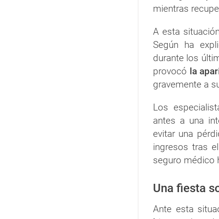
mientras recupe
A esta situaci
Según ha expli
durante los últ
provocó
la apar
gravemente a su
Los especiali
antes a una int
evitar una pérd
ingresos tras el
seguro médico ha
Una fiesta s
Ante esta situ