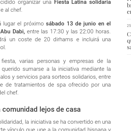
cidido organizar una
Fiesta Latina solidaria
b
e al chef.
e
á lugar el próximo
sábado 13 de junio en el
25
 Abu Dabi,
entre las 17:30 y las 22:00 horas.
C
drá un coste de 20 dirhams e incluirá una
q
s
ol.
fiesta, varias personas y empresas de la
querido sumarse a la iniciativa mediante la
los y servicios para sorteos solidarios, entre
te de tratamientos de spa ofrecido por una
el chef.
la comunidad lejos de casa
lidaridad, la iniciativa se ha convertido en una
rte vínculo que une a la comunidad hispana y