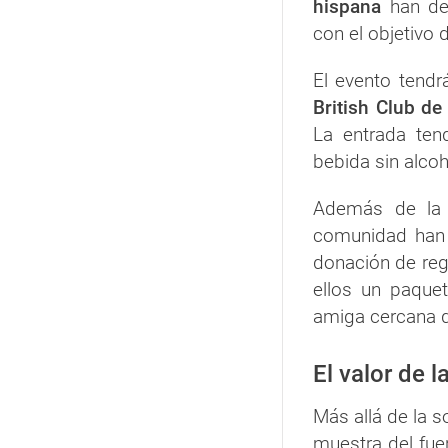
hispana
han de
con el objetivo d
El evento tendr
British Club de
La entrada ten
bebida sin alcoh
Además de la 
comunidad han 
donación de rega
ellos un paque
amiga cercana d
El valor de 
Más allá de la so
muestra del fue