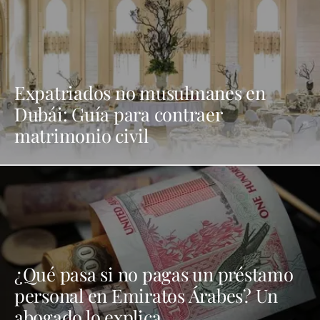
Expatriados no musulmanes en
Dubái: Guía para contraer
matrimonio civil
¿Qué pasa si no pagas un préstamo
personal en Emiratos Árabes? Un
abogado lo explica