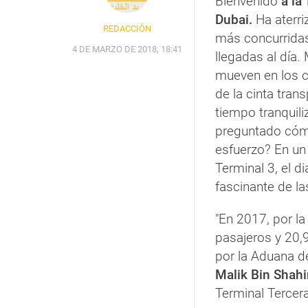
Bienvenido
a la
Dubai.
Ha aterri
REDACCIÓN
más concurrida
4 DE MARZO DE 2018, 18:41
llegadas al día
mueven en los c
de la cinta tran
tiempo tranquili
preguntado cóm
esfuerzo? En un
Terminal 3, el di
fascinante de la
"En 2017, por l
pasajeros y 20,
por la Aduana d
Malik Bin Shahi
Terminal Tercer