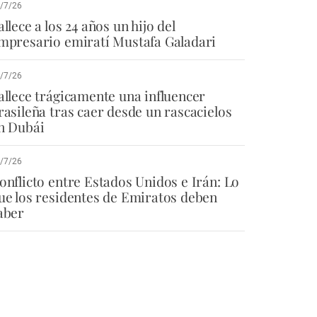
/7/26
allece a los 24 años un hijo del
mpresario emiratí Mustafa Galadari
/7/26
allece trágicamente una influencer
rasileña tras caer desde un rascacielos
n Dubái
/7/26
onflicto entre Estados Unidos e Irán: Lo
ue los residentes de Emiratos deben
aber