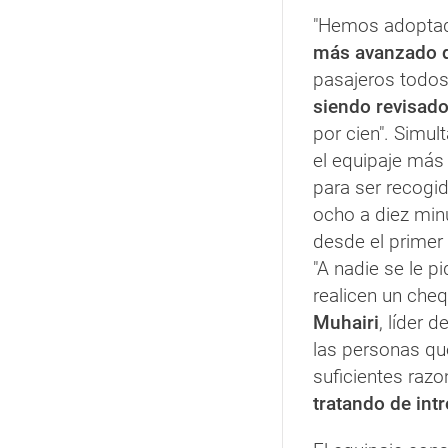
"Hemos adopt
más avanzado 
pasajeros todos
siendo revisad
por cien". Simul
el equipaje más
para ser recogi
ocho a diez min
desde el primer 
"A nadie se le p
realicen un cheq
Muhairi
, líder 
las personas qu
suficientes raz
tratando de int