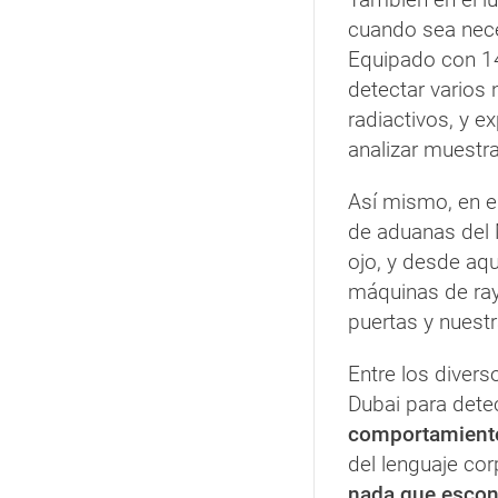
cuando sea nece
Equipado con 14
detectar varios 
radiactivos, y 
analizar muestr
Así mismo, en e
de aduanas del 
ojo, y desde aq
máquinas de ray
puertas y nuestr
Entre los dive
Dubai para detec
comportamiento
del lenguaje co
nada que esco