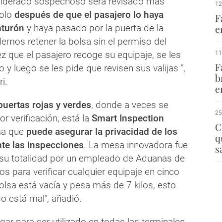
siderado sospechoso será revisado más
12
solo
después de que el pasajero lo haya
F
nturón
y haya pasado por la puerta de la
e
emos retener la bolsa sin el permiso del
z que el pasajero recoge su equipaje, se les
11
F
 y luego se les pide que revisen sus valijas ",
b
i.
e
puertas rojas y verdes
, donde a veces se
25
or verificación, está la
Smart Inspection
C
ma que
puede asegurar la privacidad de los
q
te las inspecciones
. La mesa innovadora fue
s
 su totalidad por un empleado de Aduanas de
s para verificar cualquier equipaje en cinco
bolsa está vacía y pesa más de 7 kilos, esto
o está mal", añadió.
gar para ser utilizado en todas las terminales