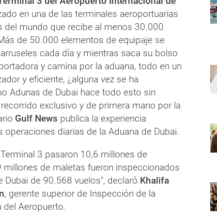
 Terminal 3 del Aeropuerto Internacional de
zado en una de las terminales aeroportuarias
s del mundo que recibe al menos 30.000
. Más de 50.000 elementos de equipaje se
arruseles cada día y mientras saca su bolso
sportadora y camina por la aduana, todo en un
zador y eficiente, ¿alguna vez se ha
o Adunas de Dubai hace todo esto sin
 recorrido exclusivo y de primera mano por la
ario
Gulf News
publica la experiencia
s operaciones diarias de la Aduana de Dubai.
a Terminal 3 pasaron 10,6 millones de
9 millones de maletas fueron inspeccionados
e Dubai de 90.568 vuelos", declaró
Khalifa
n
, gerente superior de Inspección de la
a del Aeropuerto.