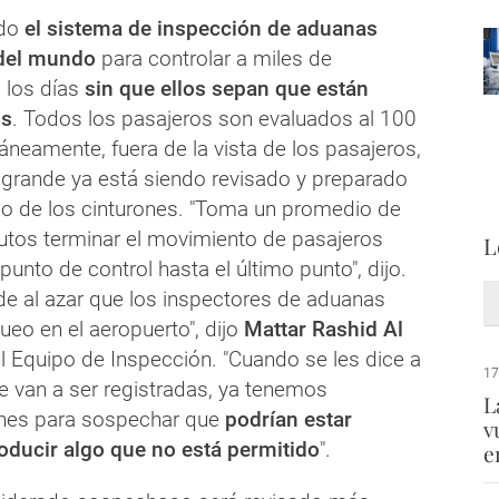
ado
el sistema de inspección de aduanas
del mundo
para controlar a miles de
 los días
sin que ellos sepan que están
os
. Todos los pasajeros son evaluados al 100
táneamente, fuera de la vista de los pasajeros,
 grande ya está siendo revisado y preparado
do de los cinturones. "Toma un promedio de
utos terminar el movimiento de pasajeros
L
punto de control hasta el último punto", dijo.
ide al azar que los inspectores de aduanas
ueo en el aeropuerto", dijo
Mattar Rashid Al
del Equipo de Inspección. "Cuando se les dice a
17
e van a ser registradas, ya tenemos
L
ones para sospechar que
podrían estar
v
roducir algo que no está permitido
".
e