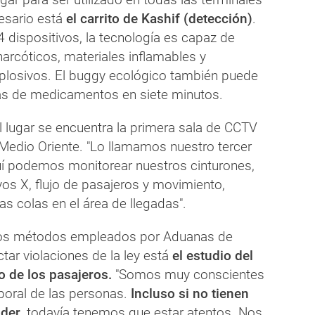
sario está
el carrito de Kashif (detección)
.
 dispositivos, la tecnología es capaz de
narcóticos, materiales inflamables y
explosivos. El buggy ecológico también puede
as de medicamentos en siete minutos.
l lugar se encuentra la primera sala de CCTV
Medio Oriente. "Lo llamamos nuestro tercer
uí podemos monitorear nuestros cinturones,
os X, flujo de pasajeros y movimiento,
as colas en el área de llegadas".
rsos métodos empleados por Aduanas de
tar violaciones de la ley está
el estudio del
 de los pasajeros.
"Somos muy conscientes
rporal de las personas.
Incluso si no tienen
nder
, todavía tenemos que estar atentos. Nos