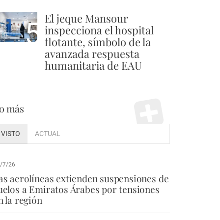
El jeque Mansour
5
inspecciona el hospital
flotante, símbolo de la
avanzada respuesta
humanitaria de EAU
o más
VISTO
ACTUAL
/7/26
as aerolíneas extienden suspensiones de
uelos a Emiratos Árabes por tensiones
n la región