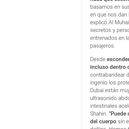
basamos en sus 
en que nos dan 
explicó Al Muhai
secretos y pers
entrenados en la
pasajeros.
Desde
esconder 
incluso dentro
contrabandear d
ingenio los pro
Dubai están muy 
ultrasonido abd
intestinales ace
Shahin.
"Puede d
del cuerpo
sin e