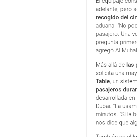
El equipaje con
adelante, pero 
recogido del ci
aduana. "No pod
pasajero. Una ve
pregunta primero
agregó Al Muhair
Más allá de
las 
solicita una may
Table
, un siste
pasajeros duran
desarrollada en
Dubai. "La usamo
minutos. "Si la 
nos dice que alg
También en el lu