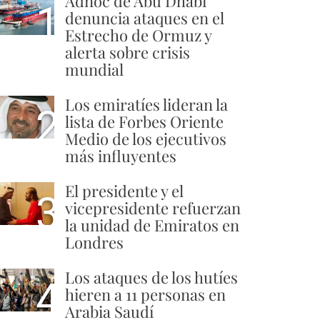
Adnoc de Abu Dhabi
1
denuncia ataques en el
Estrecho de Ormuz y
alerta sobre crisis
mundial
Los emiratíes lideran la
2
lista de Forbes Oriente
Medio de los ejecutivos
más influyentes
El presidente y el
3
vicepresidente refuerzan
la unidad de Emiratos en
Londres
Los ataques de los hutíes
4
hieren a 11 personas en
Arabia Saudí