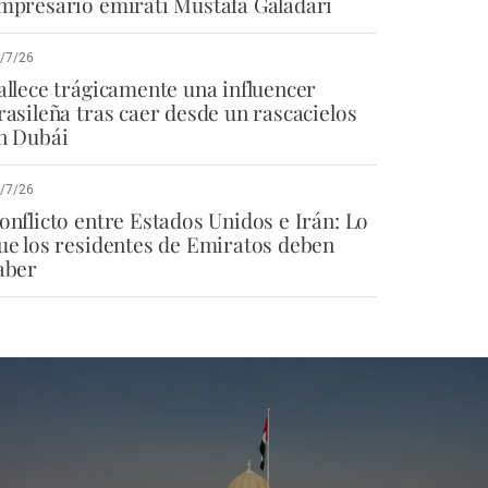
mpresario emiratí Mustafa Galadari
/7/26
allece trágicamente una influencer
rasileña tras caer desde un rascacielos
n Dubái
/7/26
onflicto entre Estados Unidos e Irán: Lo
ue los residentes de Emiratos deben
aber