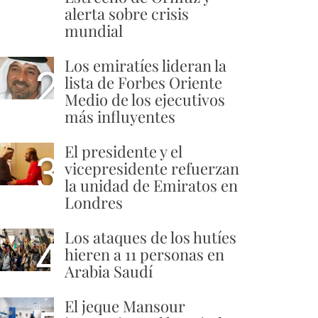
alerta sobre crisis
mundial
Los emiratíes lideran la
2
lista de Forbes Oriente
Medio de los ejecutivos
más influyentes
El presidente y el
3
vicepresidente refuerzan
la unidad de Emiratos en
Londres
Los ataques de los hutíes
4
hieren a 11 personas en
Arabia Saudí
El jeque Mansour