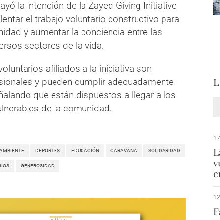
yó la intención de la Zayed Giving Initiative
entar el trabajo voluntario constructivo para
nidad y aumentar la conciencia entre las
ersos sectores de la vida.
luntarios afiliados a la iniciativa son
L
esionales y pueden cumplir adecuadamente
ñalando que están dispuestos a llegar a los
lnerables de la comunidad.
17
L
 AMBIENTE
DEPORTES
EDUCACIÓN
CARAVANA
SOLIDARIDAD
v
RIOS
GENEROSIDAD
e
12
F