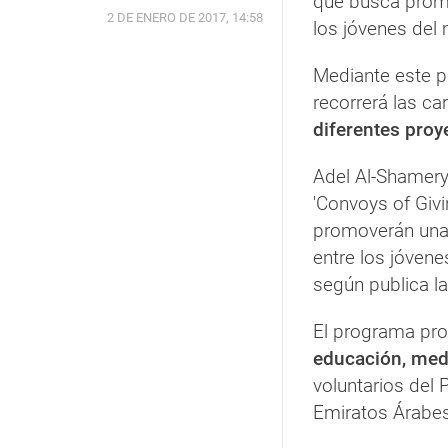
que busca prom
2 DE ENERO DE 2017, 14:58
los jóvenes del
Mediante este 
recorrerá las c
diferentes proy
Adel Al-Shamery,
'Convoys of Giv
promoverán una 
entre los jóvene
según publica l
El programa pro
educación, med
voluntarios del
Emiratos Árabes