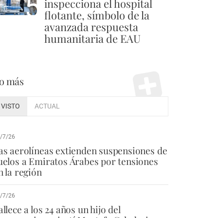
5
inspecciona el hospital
flotante, símbolo de la
avanzada respuesta
humanitaria de EAU
o más
VISTO
ACTUAL
/7/26
as aerolíneas extienden suspensiones de
uelos a Emiratos Árabes por tensiones
n la región
/7/26
allece a los 24 años un hijo del