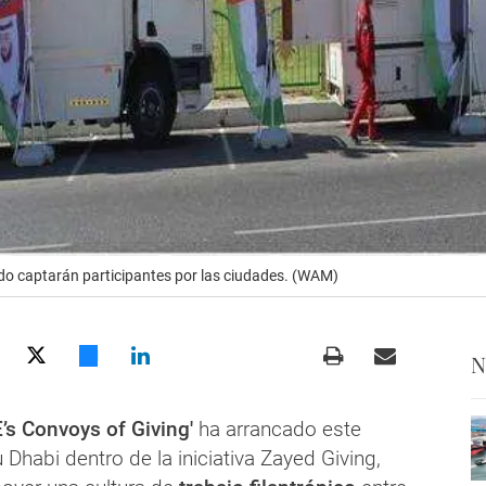
do captarán participantes por las ciudades. (WAM)
N
’s Convoys of Giving'
ha arrancado este
habi dentro de la iniciativa Zayed Giving,