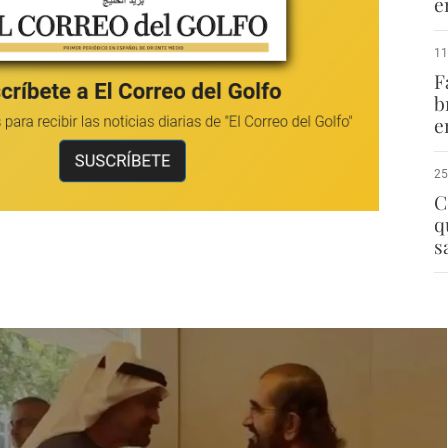
e
11
F
b
e
25
C
q
s