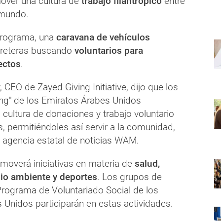
over una cultura de
trabajo filantrópico
entre
 mundo.
programa, una
caravana de vehículos
arreteras buscando
voluntarios para
ectos
.
 CEO de Zayed Giving Initiative, dijo que los
ing" de los Emiratos Árabes Unidos
cultura de donaciones y trabajo voluntario
s, permitiéndoles así servir a la comunidad,
a agencia estatal de noticias WAM.
moverá iniciativas en materia de
salud,
io ambiente y deportes
. Los grupos de
 Programa de Voluntariado Social de los
 Unidos participarán en estas actividades.