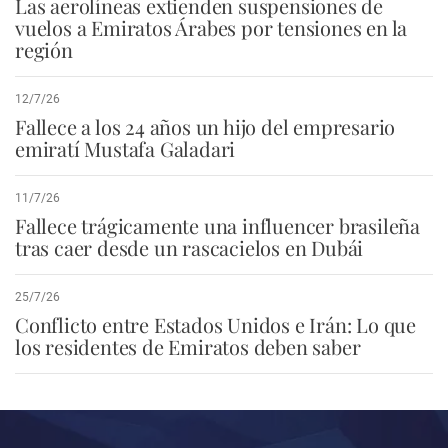
Las aerolíneas extienden suspensiones de
vuelos a Emiratos Árabes por tensiones en la
región
12/7/26
Fallece a los 24 años un hijo del empresario
emiratí Mustafa Galadari
11/7/26
Fallece trágicamente una influencer brasileña
tras caer desde un rascacielos en Dubái
25/7/26
Conflicto entre Estados Unidos e Irán: Lo que
los residentes de Emiratos deben saber