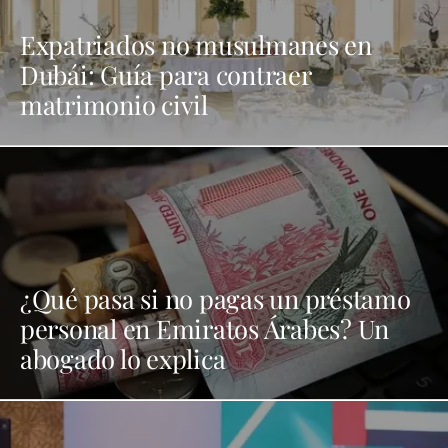
Expatriados no musulmanes en
Dubái: Guía para contraer
matrimonio civil
¿Qué pasa si no pagas un préstamo
personal en Emiratos Árabes? Un
abogado lo explica