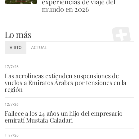
experiencias de viaje del
mundo en 2026
Lo más
VISTO
ACTUAL
17/7/26
Las aerolíneas extienden suspensiones de
vuelos a Emiratos Árabes por tensiones en la
región
12/7/26
Fallece a los 24 años un hijo del empresario
emiratí Mustafa Galadari
11/7/26