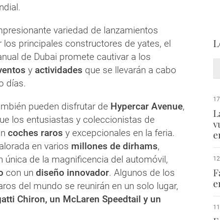
dial.
presionante variedad de lanzamientos
L
los principales constructores de yates, el
anual de Dubai promete cautivar a los
ventos
y
actividades
que se llevarán a cabo
o días.
17
también pueden disfrutar de
Hypercar Avenue
,
L
ue los entusiastas y coleccionistas de
v
an
coches raros
y excepcionales en la feria.
e
valorada en varios
millones de dirhams
,
n única de la magnificencia del automóvil,
12
F
o
con un
diseño innovador
. Algunos de los
e
aros del mundo se reunirán en un solo lugar,
atti Chiron, un McLaren Speedtail y un
11