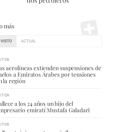
dos petroleros
o más
VISTO
ACTUAL
/7/26
as aerolíneas extienden suspensiones de
uelos a Emiratos Árabes por tensiones
n la región
/7/26
allece a los 24 años un hijo del
mpresario emiratí Mustafa Galadari
/7/26