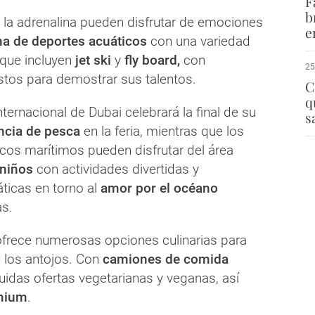
F
b
la adrenalina pueden disfrutar de emociones
e
a de deportes acuáticos
con una variedad
 que incluyen
jet ski
y
fly board,
con
25
stos para demostrar sus talentos.
C
q
nternacional de Dubai celebrará la final de su
s
cia de pesca
en la feria, mientras que los
cos marítimos pueden disfrutar del área
niños
con actividades divertidas y
ticas en torno al
amor por el océano
as.
ofrece numerosas opciones culinarias para
 los antojos. Con
camiones de comida
luidas ofertas vegetarianas y veganas, así
mium
.