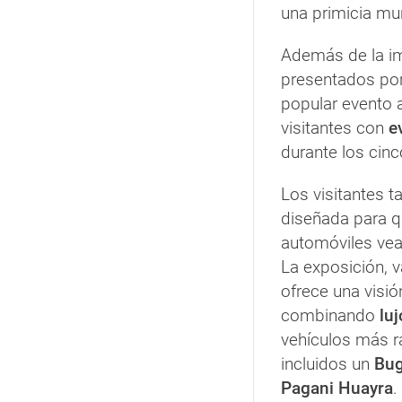
una primicia mun
Además de la im
presentados por 
popular evento 
visitantes con
e
durante los cinc
Los visitantes 
diseñada para q
automóviles ve
La exposición, 
ofrece una visió
combinando
luj
vehículos más r
incluidos un
Bug
Pagani Huayra
.