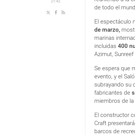
21:42
de todo el mund
El espectáculo n
de marzo,
mostr
marinas interna
incluidas
400 nu
Azimut, Sunreef
Se espera que 
evento, y el Sal
subrayando su c
fabricantes de
s
miembros de l
El constructor 
Craft presentar
barcos de recr