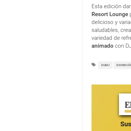
Esta edición da
Resort Lounge
p
delicioso y var
saludables, crea
variedad de ref
animado
con DJ
DUBAI
EXHIBICIÓ