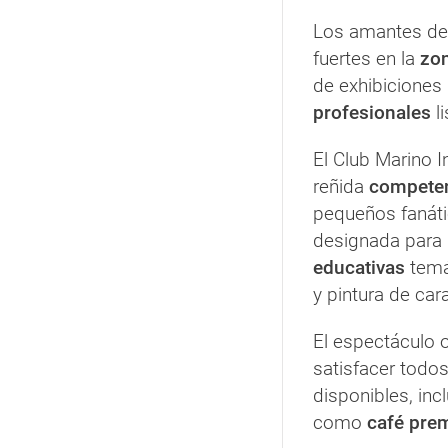
Los amantes de 
fuertes en la
zon
de exhibiciones
profesionales
li
El Club Marino I
reñida
competen
pequeños fanáti
designada para
educativas
temá
y pintura de car
El espectáculo 
satisfacer todos
disponibles, inc
como
café pre