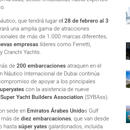
o.
áutico, que tendrá lugar e
l 28 de febrero al 3
ará una amplia gama de atracciones
cionales de más de 1.000 marcas diferentes,
evas empresas
líderes como Ferretti,
 y Cranchi Yachts.
más de
200 embarcaciones
atraquen en el
ón Náutico Internacional de Dubai continúa
ompromiso de apoyar a los principales
uperyates
con la asistencia de nueve
a
Super Yacht Builders Association
(SYBAss).
con sede en
Emiratos Árabes Unido
s Gulf
á más de
diez embarcaciones
, que van desde
eo hasta
súper yates
galardonados, incluida