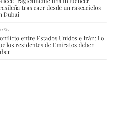
allece trágicamente una influencer
rasileña tras caer desde un rascacielos
n Dubái
/7/26
onflicto entre Estados Unidos e Irán: Lo
ue los residentes de Emiratos deben
aber