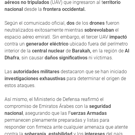
aéreos no tripulados
(UAV) que ingresaron al t
erritorio
nacional
desde la
frontera occidental.
Según el comunicado oficial,
dos
de los
drones
fueron
neutralizados exitosamente mientras
sobrevolaban
el
espacio aéreo emiratí. Sin embargo, el tercer UAV
impactó
contra un
generador eléctrico
ubicado fuera del perímetro
interior de la
central nuclear
de
Barakah,
en la región de
Al
Dhafra
, sin causar
daños significativos
ni víctimas.
Las
autoridades militares
destacaron que se han iniciado
investigaciones exhaustivas
para determinar el origen de
estos ataques.
Así mismo, el Ministerio de Defensa reafirmó el
compromiso de Emiratos Árabes con la
seguridad
nacional
, asegurando que las F
uerzas Armadas
permanecen plenamente preparadas y listas para
responder con firmeza ante cualquier amenaza que atente
contra la
soberanía, estabilidad
y los
intereses
del país.