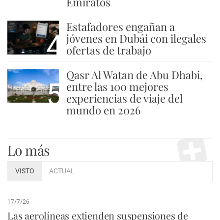
Emiratos
Estafadores engañan a
4
jóvenes en Dubái con ilegales
ofertas de trabajo
Qasr Al Watan de Abu Dhabi,
5
entre las 100 mejores
experiencias de viaje del
mundo en 2026
Lo más
VISTO
ACTUAL
17/7/26
Las aerolíneas extienden suspensiones de