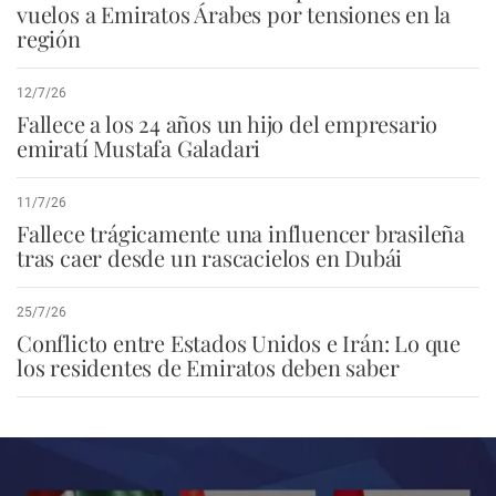
vuelos a Emiratos Árabes por tensiones en la
región
12/7/26
Fallece a los 24 años un hijo del empresario
emiratí Mustafa Galadari
11/7/26
Fallece trágicamente una influencer brasileña
tras caer desde un rascacielos en Dubái
25/7/26
Conflicto entre Estados Unidos e Irán: Lo que
los residentes de Emiratos deben saber