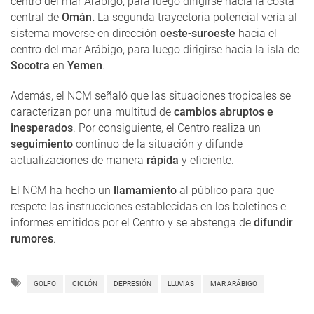
centro del mar Arábigo, para luego dirigirse hacia la costa
central de
Omán.
La segunda trayectoria potencial vería al
sistema moverse en dirección
oeste-suroeste
hacia el
centro del mar Arábigo, para luego dirigirse hacia la isla de
Socotra
en
Yemen
.
Además, el NCM señaló que las situaciones tropicales se
caracterizan por una multitud de
cambios abruptos e
inesperados
. Por consiguiente, el Centro realiza un
seguimiento
continuo de la situación y difunde
actualizaciones de manera
rápida
y eficiente.
El NCM ha hecho un
llamamiento
al público para que
respete las instrucciones establecidas en los boletines e
informes emitidos por el Centro y se abstenga de
difundir
rumores
.
GOLFO
CICLÓN
DEPRESIÓN
LLUVIAS
MAR ARÁBIGO