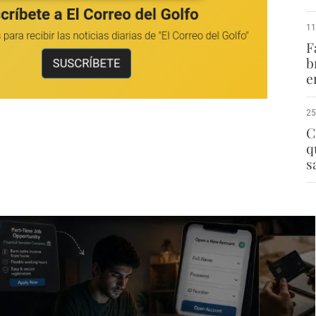
11
F
b
e
25
C
q
s