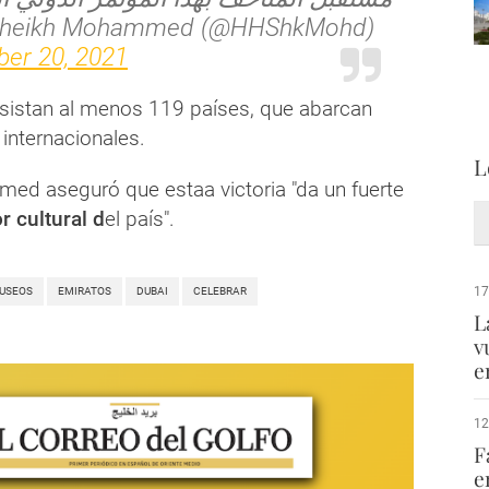
Sheikh Mohammed (@HHShkMohd)
er 20, 2021
sistan al menos 119 países, que abarcan
nternacionales.
L
ed aseguró que estaa victoria "da un fuerte
r cultural d
el país".
17
USEOS
EMIRATOS
DUBAI
CELEBRAR
L
v
e
12
F
e