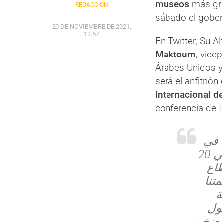
museos
más gra
REDACCIÓN
sábado el gober
20 DE NOVIEMBRE DE 2021,
12:57
En Twitter, Su A
Maktoum
, vice
Árabes Unidos y
será el anfitrión 
Internacional 
conferencia de 
 في
العالم آيكوم2025 بحضور 119 دولة تغطي 20
اع
تنا
ة
ول
الضخم