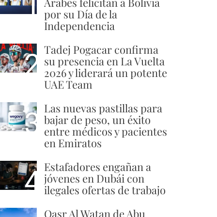
1
Árabes felicitan a Bolivia
por su Día de la
Independencia
Tadej Pogacar confirma
2
su presencia en La Vuelta
2026 y liderará un potente
UAE Team
Las nuevas pastillas para
3
bajar de peso, un éxito
entre médicos y pacientes
en Emiratos
Estafadores engañan a
4
jóvenes en Dubái con
ilegales ofertas de trabajo
Qasr Al Watan de Abu