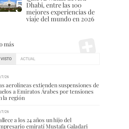
5
Dhabi, entre las 100
mejores experiencias de
viaje del mundo en 2026
o más
VISTO
ACTUAL
/7/26
as aerolíneas extienden suspensiones de
uelos a Emiratos Árabes por tensiones
n la región
/7/26
allece a los 24 años un hijo del
mpresario emiratí Mustafa Galadari