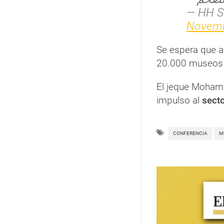
— HH 
Novemb
Se espera que a
20.000 museos i
El jeque Mohamm
impulso al
secto
CONFERENCIA
M