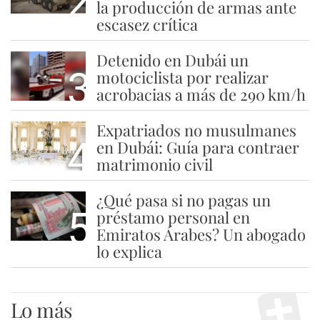
2
la producción de armas ante
escasez crítica
Detenido en Dubái un
3
motociclista por realizar
acrobacias a más de 290 km/h
Expatriados no musulmanes
4
en Dubái: Guía para contraer
matrimonio civil
¿Qué pasa si no pagas un
5
préstamo personal en
Emiratos Árabes? Un abogado
lo explica
Lo más