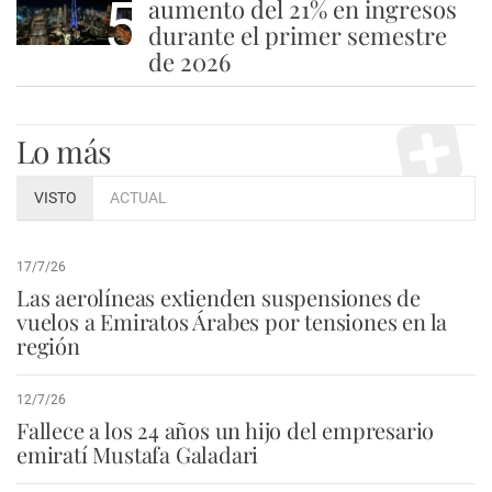
5
aumento del 21% en ingresos
durante el primer semestre
de 2026
Lo más
VISTO
ACTUAL
17/7/26
Las aerolíneas extienden suspensiones de
vuelos a Emiratos Árabes por tensiones en la
región
12/7/26
Fallece a los 24 años un hijo del empresario
emiratí Mustafa Galadari