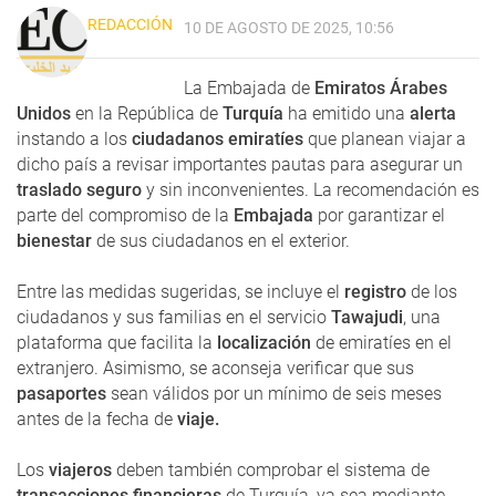
REDACCIÓN
10 DE AGOSTO DE 2025, 10:56
La Embajada de
Emiratos Árabes
Unidos
en la República de
Turquía
ha emitido una
alerta
instando a los
ciudadanos emiratíes
que planean viajar a
dicho país a revisar importantes pautas para asegurar un
traslado seguro
y sin inconvenientes. La recomendación es
parte del compromiso de la
Embajada
por garantizar el
bienestar
de sus ciudadanos en el exterior.
Entre las medidas sugeridas, se incluye el
registro
de los
ciudadanos y sus familias en el servicio
Tawajudi
, una
plataforma que facilita la
localización
de emiratíes en el
extranjero. Asimismo, se aconseja verificar que sus
pasaportes
sean válidos por un mínimo de seis meses
antes de la fecha de
viaje.
Los
viajeros
deben también comprobar el sistema de
transacciones financieras
de Turquía, ya sea mediante