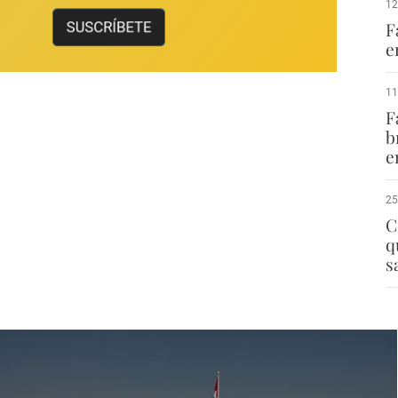
12
F
e
11
F
b
e
25
C
q
s