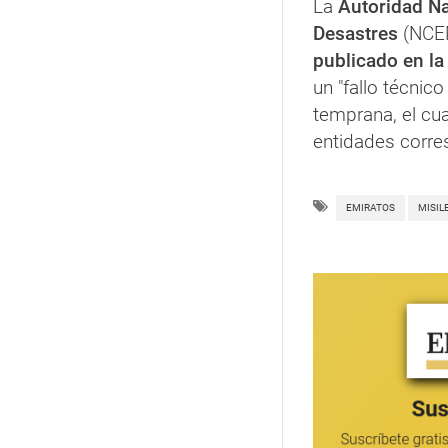
La
Autoridad Na
Desastres
(NCEM
publicado en la
un "fallo técnico
temprana, el cua
entidades corre
EMIRATOS
MISIL