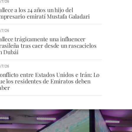
/7/26
allece a los 24 años un hijo del
mpresario emiratí Mustafa Galadari
/7/26
allece trágicamente una influencer
rasileña tras caer desde un rascacielos
n Dubái
/7/26
onflicto entre Estados Unidos e Irán: Lo
ue los residentes de Emiratos deben
aber