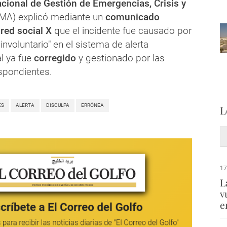
cional de Gestión de Emergencias, Crisis y
A) explicó mediante un
comunicado
 red social X
que el incidente fue causado por
 involuntario" en el sistema de alerta
l ya fue
corregido
y gestionado por las
spondientes.
ES
ALERTA
DISCULPA
ERRÓNEA
L
17
L
v
e