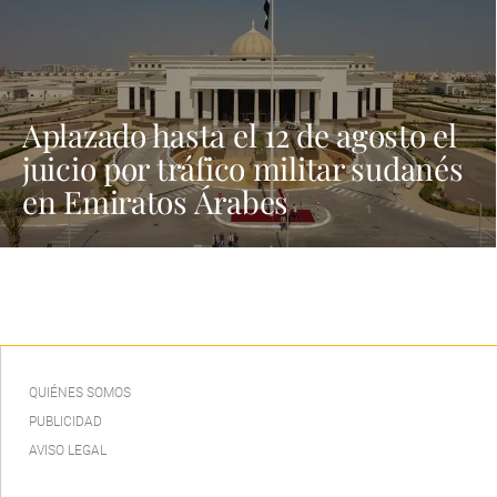
Aplazado hasta el 12 de agosto el
juicio por tráfico militar sudanés
en Emiratos Árabes
QUIÉNES SOMOS
PUBLICIDAD
AVISO LEGAL