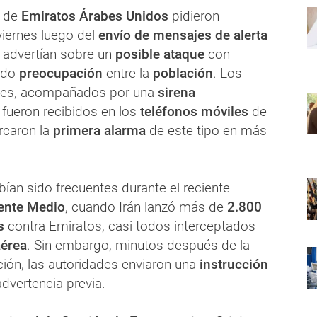
 de
Emiratos Árabes Unidos
pidieron
iernes luego del
envío de mensajes de alerta
 advertían sobre un
posible ataque
con
ndo
preocupación
entre la
población
. Los
ales, acompañados por una
sirena
, fueron recibidos en los
teléfonos móviles
de
rcaron la
primera alarma
de este tipo en más
bían sido frecuentes durante el reciente
iente Medio
, cuando Irán lanzó más de
2.800
s
contra Emiratos, casi todos interceptados
aérea
. Sin embargo, minutos después de la
ción, las autoridades enviaron una
instrucción
advertencia previa.