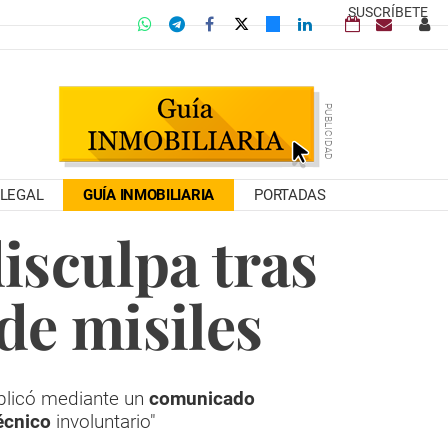
SUSCRÍBETE
LEGAL
GUÍA INMOBILIARIA
PORTADAS
isculpa tras
de misiles
licó mediante un
comunicado
técnico
involuntario"