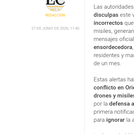
Las autoridades
disculpas
este v
REDACCIÓN
incorrectos
que
27 DE JUNIO DE 2026, 11:40
misiles, genera
mensajes ofici
ensordecedora
residentes y ma
de un mes.
Estas alertas ha
conflicto en Or
drones y misile
por la
defensa 
primera notifica
para
ignorar
la 