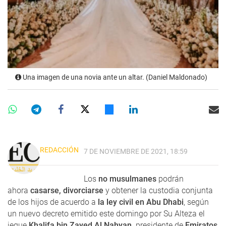
Una imagen de una novia ante un altar. (Daniel Maldonado)
REDACCIÓN
7 DE NOVIEMBRE DE 2021, 18:59
Los
no musulmanes
podrán
ahora
casarse, divorciarse
y obtener la custodia conjunta
de los hijos de acuerdo a
la ley civil en Abu Dhabi
, según
un nuevo decreto emitido este domingo por Su Alteza el
jeque
Khalifa bin Zayed Al Nahyan,
presidente de
Emiratos