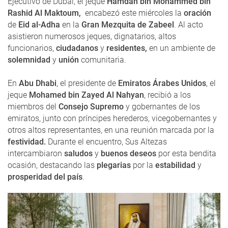
Ejecutivo de Dubái, el jeque
Hamdan bin Mohammed bin
Rashid Al Maktoum,
encabezó este miércoles la
oración
de
Eid al-Adha
en la
Gran Mezquita de Zabeel
. Al acto
asistieron numerosos jeques, dignatarios, altos
funcionarios,
ciudadanos
y
residentes,
en un ambiente de
solemnidad
y
unión
comunitaria.
En
Abu Dhabi
, el presidente de
Emiratos Árabes Unidos
, el
jeque
Mohamed bin Zayed Al Nahyan
, recibió a los
miembros del
Consejo Supremo
y gobernantes de los
emiratos, junto con príncipes herederos, vicegobernantes y
otros altos representantes, en una reunión marcada por la
festividad.
Durante el encuentro, Sus Altezas
intercambiaron
saludos
y
buenos deseos
por esta bendita
ocasión, destacando las
plegarias
por la
estabilidad
y
prosperidad del país
.