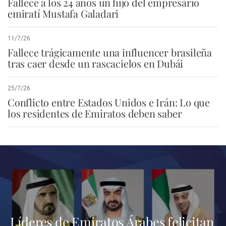
Fallece a los 24 años un hijo del empresario
emiratí Mustafa Galadari
11/7/26
Fallece trágicamente una influencer brasileña
tras caer desde un rascacielos en Dubái
25/7/26
Conflicto entre Estados Unidos e Irán: Lo que
los residentes de Emiratos deben saber
Líderes de Emiratos Árabes felicitan