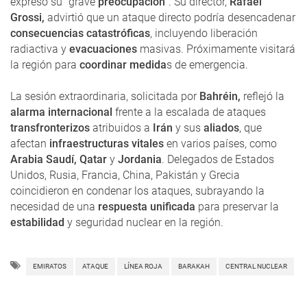
expresó su "grave
preocupación
". Su director,
Rafael
Grossi,
advirtió que un ataque directo podría desencadenar
consecuencias catastróficas
, incluyendo liberación
radiactiva y
evacuaciones
masivas. Próximamente visitará
la región para
coordinar medida
s de emergencia.
La sesión extraordinaria, solicitada por
Bahréin,
reflejó la
alarma internacional
frente a la escalada de ataques
transfronterizos
atribuidos a
Irán
y sus
aliados
, que
afectan
infraestructuras vitales
en varios países, como
Arabia Saudí, Qatar
y
Jordania
. Delegados de Estados
Unidos, Rusia, Francia, China, Pakistán y Grecia
coincidieron en condenar los ataques, subrayando la
necesidad de una
respuesta unificada
para preservar la
estabilidad
y seguridad nuclear en la región.
EMIRATOS
ATAQUE
LÍNEA ROJA
BARAKAH
CENTRAL NUCLEAR