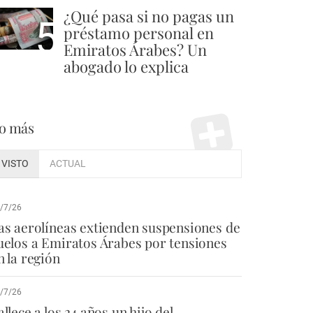
¿Qué pasa si no pagas un
5
préstamo personal en
Emiratos Árabes? Un
abogado lo explica
o más
VISTO
ACTUAL
/7/26
as aerolíneas extienden suspensiones de
uelos a Emiratos Árabes por tensiones
n la región
/7/26
allece a los 24 años un hijo del