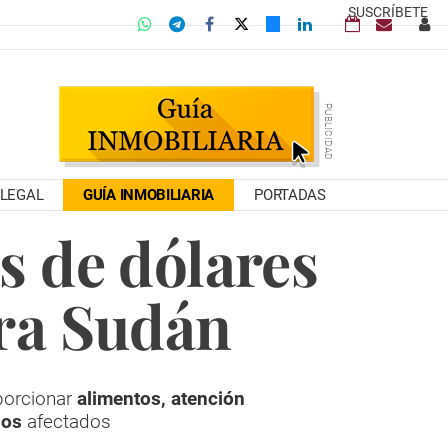
SUSCRÍBETE
LEGAL
GUÍA INMOBILIARIA
PORTADAS
s de dólares
ra Sudán
porcionar
alimentos, atención
nos
afectados