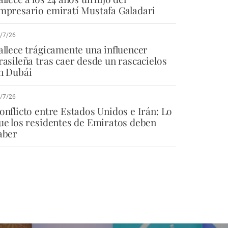
mpresario emiratí Mustafa Galadari
/7/26
allece trágicamente una influencer
rasileña tras caer desde un rascacielos
n Dubái
/7/26
onflicto entre Estados Unidos e Irán: Lo
ue los residentes de Emiratos deben
aber