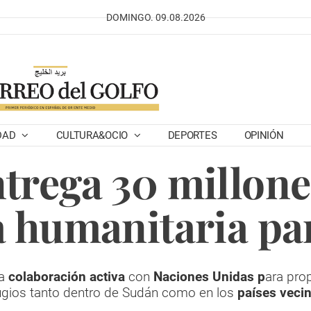
DOMINGO. 09.08.2026
DAD
CULTURA&OCIO
DEPORTES
OPINIÓN
trega 30 millone
a humanitaria pa
na
colaboración activa
con
Naciones Unidas p
ara pro
ugios tanto dentro de Sudán como en los
países veci