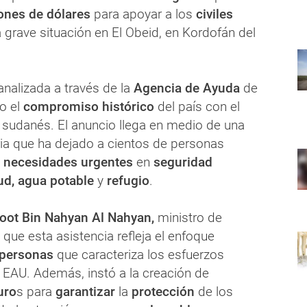
ones de dólares
para apoyar a los
civiles
a grave situación en El Obeid, en Kordofán del
analizada a través de la
Agencia de Ayuda
de
o el
compromiso histórico
del país con el
 sudanés. El anuncio llega en medio de una
ia que ha dejado a cientos de personas
a
necesidades urgentes
en
seguridad
lud, agua potable
y
refugio
.
oot Bin Nahyan Al Nahyan,
ministro de
que esta asistencia refleja el enfoque
personas
que caracteriza los esfuerzos
 EAU. Además, instó a la creación de
uro
s para
garantizar
la
protección
de los