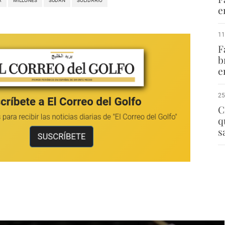
A
MILLONES
SUDÁN
SOLIDARIO
e
11
F
b
e
25
C
q
s