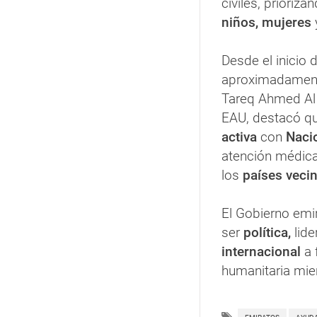
civiles, prioriza
niños, mujeres
Desde el inicio 
aproximadamente
Tareq Ahmed Al 
EAU, destacó qu
activa
con
Nacio
atención médica
los
países veci
El Gobierno emir
ser
política,
lide
internacional
a 
humanitaria mie