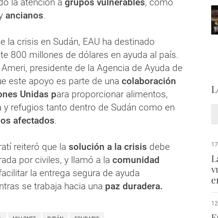
ndo la atención a
grupos vulnerables
, como
y
ancianos
.
de la crisis en Sudán, EAU ha destinado
 800 millones de dólares en ayuda al país.
Ameri, presidente de la Agencia de Ayuda de
e este apoyo es parte de una
colaboración
L
nes Unidas p
ara proporcionar alimentos,
 y refugios tanto dentro de Sudán como en
nos afectados
.
atí reiteró que la
solución a la crisis
debe
17
L
rada por civiles, y llamó a la
comunidad
v
facilitar la entrega segura de ayuda
e
ntras se trabaja hacia una
paz duradera.
12
F