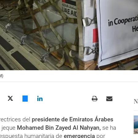
M)
N
rectrices del
presidente de Emiratos Árabes
l jeque
Mohamed Bin Zayed Al Nahyan,
se ha
espuesta humanitaria de
emergencia
por