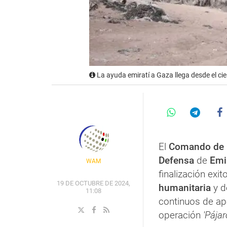
La ayuda emiratí a Gaza llega desde el ci
El
Comando de O
Defensa
de
Emi
WAM
finalización exi
19 DE OCTUBRE DE 2024,
humanitaria
y d
11:08
continuos de ap
operación
'Pája