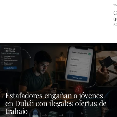
25
C
q
s
Estafadores engañan a jóvenes
en Dubái con ilegales ofertas de
trabajo