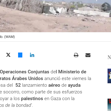
elo. (WAM)
N
peraciones Conjuntas
de
l Ministerio de
ratos Árabes Unidos
anunció este viernes la
tosa del
52
lanzamiento
aéreo
de
ayuda
e socorro, como parte de sus esfuerzos
oyar a los
palestinos
en Gaza con la
ros de la bondad'
.