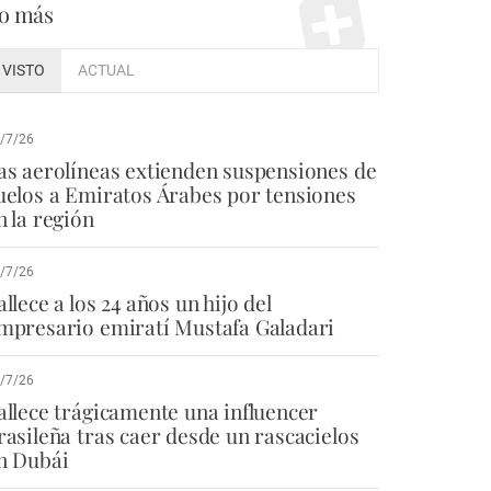
o más
VISTO
ACTUAL
/7/26
as aerolíneas extienden suspensiones de
uelos a Emiratos Árabes por tensiones
n la región
/7/26
allece a los 24 años un hijo del
mpresario emiratí Mustafa Galadari
/7/26
allece trágicamente una influencer
rasileña tras caer desde un rascacielos
n Dubái