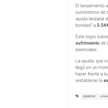
El lanzamiento 
suministros de s
ayuda lanzada d
bondad" a
3.54
Este logro subr
sufrimiento
de l
esenciales.
La ayuda, que in
llegó en un mome
hacer frente a la
restablecer la
e
EMIRATOS
AYUD