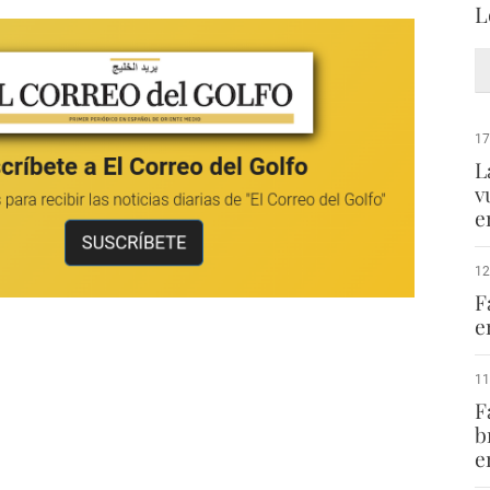
L
17
L
v
e
12
F
e
11
F
b
e