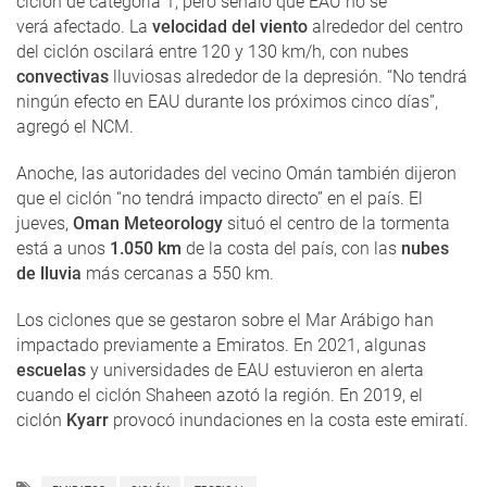
ciclón de categoría 1, pero señaló que EAU no se
verá afectado. La
velocidad del viento
alrededor del centro
del ciclón oscilará entre 120 y 130 km/h, con nubes
convectivas
lluviosas alrededor de la depresión. “No tendrá
ningún efecto en EAU durante los próximos cinco días”,
agregó el NCM.
Anoche, las autoridades del vecino Omán también dijeron
que el ciclón “no tendrá impacto directo” en el país. El
jueves,
Oman Meteorology
situó el centro de la tormenta
está a unos
1.050 km
de la costa del país, con las
nubes
de lluvia
más cercanas a 550 km.
Los ciclones que se gestaron sobre el Mar Arábigo han
impactado previamente a Emiratos. En 2021, algunas
escuelas
y universidades de EAU estuvieron en alerta
cuando el ciclón Shaheen azotó la región. En 2019, el
ciclón
Kyarr
provocó inundaciones en la costa este emiratí.