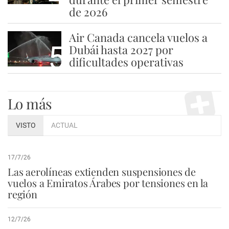
de 2026
Air Canada cancela vuelos a
5
Dubái hasta 2027 por
dificultades operativas
Lo más
VISTO
ACTUAL
17/7/26
Las aerolíneas extienden suspensiones de
vuelos a Emiratos Árabes por tensiones en la
región
12/7/26