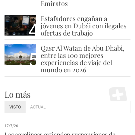
Emiratos
Estafadores engañan a
4
jóvenes en Dubái con ilegales
ofertas de trabajo
Qasr Al Watan de Abu Dhabi,
5
entre las 100 mejores
experiencias de viaje del
mundo en 2026
Lo más
VISTO
ACTUAL
17/7/26
Las aerolíneas extienden suspensiones de