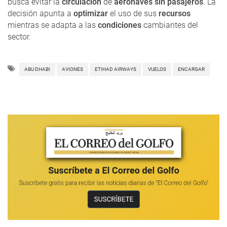
busca evitar la
circulación
de
aeronaves sin pasajeros
. La
decisión apunta a
optimizar
el uso de sus
recursos
mientras se adapta a las
condiciones
cambiantes del
sector.
ABU DHABI
AVIONES
ETIHAD AIRWAYS
VUELOS
ENCARGAR