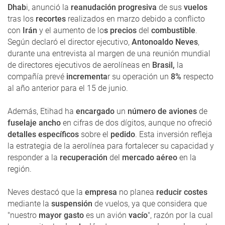
Dhab
i, anunció la
reanudación progresiva
de sus
vuelos
tras los
recortes
realizados en marzo debido a conflicto
con
Irán
y el aumento de lo
s precios
del
combustible
.
Según declaró el director ejecutivo,
Antonoaldo Neves
,
durante una entrevista al margen de una reunión mundial
de directores ejecutivos de aerolíneas en
Brasil,
la
compañía prevé
incrementa
r su operación un
8%
respecto
al año anterior para el 15 de junio.
Además, Etihad ha
encargado
un
número de aviones
de
fuselaje ancho
en cifras de dos dígitos, aunque no ofreció
detalles específicos
sobre el
pedido
. Esta inversión refleja
la estrategia de la aerolínea para fortalecer su capacidad y
responder a la
recuperación
del
mercado aéreo
en la
región.
Neves destacó que la
empresa
no planea
reducir costes
mediante la
suspensión
de vuelos, ya que considera que
"nuestro
mayor gasto
es un avión
vacío
", razón por la cual