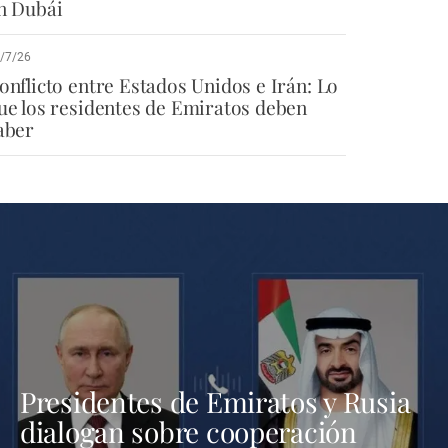
n Dubái
/7/26
onflicto entre Estados Unidos e Irán: Lo
ue los residentes de Emiratos deben
aber
Presidentes de Emiratos y Rusia
dialogan sobre cooperación