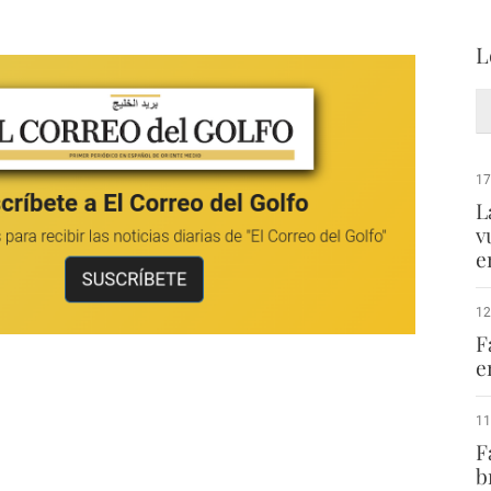
L
17
L
v
e
12
F
e
11
F
b