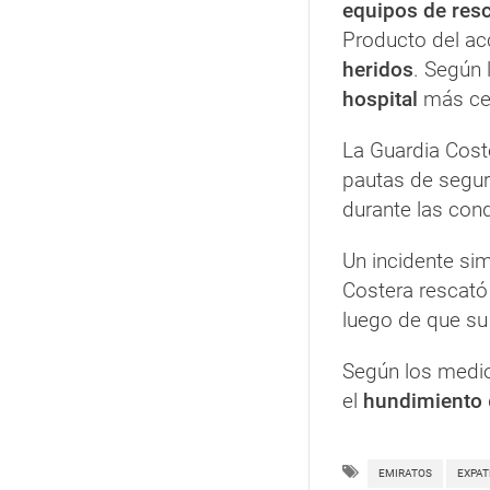
equipos de res
Producto del acc
heridos
. Según 
hospital
más ce
La Guardia Cost
pautas de segur
durante las con
Un incidente sim
Costera rescató
luego de que s
Según los medio
el
hundimiento
EMIRATOS
EXPAT