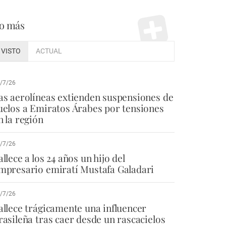
o más
VISTO
ACTUAL
/7/26
as aerolíneas extienden suspensiones de
uelos a Emiratos Árabes por tensiones
n la región
/7/26
allece a los 24 años un hijo del
mpresario emiratí Mustafa Galadari
/7/26
allece trágicamente una influencer
rasileña tras caer desde un rascacielos