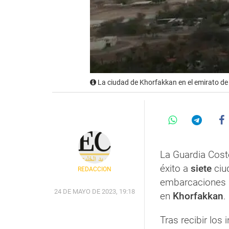
La ciudad de Khorfakkan en el emirato d
La Guardia Cos
éxito a
siete
ciu
REDACCIÓN
embarcaciones 
24 DE MAYO DE 2023, 19:18
en
Khorfakkan
.
Tras recibir los