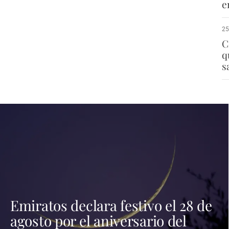
e
25
C
q
s
Emiratos declara festivo el 28 de
agosto por el aniversario del