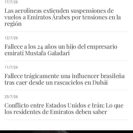
17/7/26
Las aerolíneas extienden suspensiones de
vuelos a Emiratos Árabes por tensiones en la
región
12/7/26
Fallece a los 24 años un hijo del empresario
emiratí Mustafa Galadari
11/7/26
Fallece trágicamente una influencer brasileña
tras caer desde un rascacielos en Dubái
25/7/26
Conflicto entre Estados Unidos e Irán: Lo que
los residentes de Emiratos deben saber