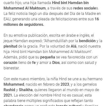
cuarto hijo, una hija llamada
Hind bint Hamdan bin
Mohammed Al Maktoum
, a través de sus
redes sociale
s.
La feliz noticia llegó un día después del Día de la Madre en
EAU, generando una oleada de felicitaciones entre sus
16
millones de seguidores.
En su emotiva publicación, escrita en árabe e inglés, el
jeque Hamdan expresó: "Alhamdulillah por la
bendición
y la
plenitud
de la gracia. Por la voluntad de
Alá
, nació nuestra
hija: Hind bint Hamdan bin Mohammed Al Maktoum".
Además, pidió que su
pequeña
se vea favorecida con un
corazón
lleno de
fe
y amor a
Dios
, así como con salud y
bienestar.
Con este nuevo miembro, la niña Hind se une a su hermano
Mohammed
, nacido en febrero de
2023
, y a los gemelos
Rashid
y
Shaikha
, quienes llegaron al mundo en mayo de
2021.
La elección del nombre Hind no es casual; esta
palabra tiene múltiples significados que reflejan tanto