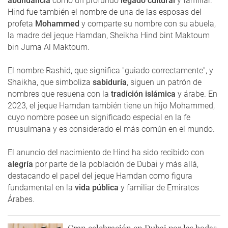
abundancia
como un profundo
legado cultural
y familiar.
Hind fue también el nombre de una de las esposas del
profeta
Mohammed
y comparte su nombre con su abuela,
la madre del jeque Hamdan, Sheikha Hind bint Maktoum
bin Juma Al Maktoum.
El nombre Rashid, que significa "guiado correctamente", y
Shaikha, que simboliza
sabiduría
, siguen un patrón de
nombres que resuena con la
tradición islámica
y árabe. En
2023, el jeque Hamdan también tiene un hijo Mohammed,
cuyo nombre posee un significado especial en la fe
musulmana y es considerado el más común en el mundo.
El anuncio del nacimiento de Hind ha sido recibido con
alegría
por parte de la población de Dubai y más allá,
destacando el papel del jeque Hamdan como figura
fundamental en la
vida pública
y familiar de Emiratos
Árabes.
Gran celebración en Dubai por las bodas