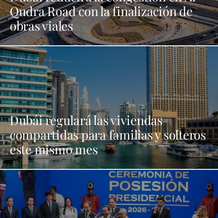
Qudra Road con la finalización de
obras viales
Dubái regulará las viviendas
compartidas para familias y solteros
este mismo mes