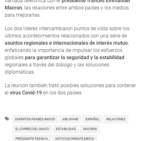
llamada telefónica con el
presidente francés Emmanuel
Macron
, las relaciones entre ambos países y los medios
para mejorarlas.
Los dos líderes intercambiaron puntos de vista sobre los
últimos acontecimientos relacionados con una serie de
asuntos regionales e internacionales de interés mutuo
,
enfatizando la importancia de impulsar los esfuerzos
globales
para garantizar la seguridad y la estabilidad
regionales a través del diálogo y las soluciones
diplomáticas.
La reunión también trató posibles soluciones para contener
el
virus Covid-19
en los dos países.
EMIRATOS ÁRABES UNIDOS
ABU DHABI
ESPAÑOL
RELACIONES
EL CORREO DEL GOLFO
ESTABILIDAD
MACRON
PRESIDENTE FRANCIA
NOTICIAS ORIENTE MEDIO