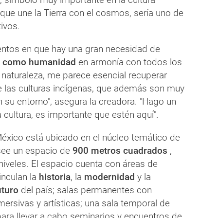
que une la Tierra con el cosmos, sería uno de
ivos.
ntos en que hay una gran necesidad de
r como humanidad
en armonía con todos los
 naturaleza, me parece esencial recuperar
de las culturas indígenas, que además son muy
 su entorno", asegura la creadora. "Hago un
cultura, es importante que estén aquí".
México está ubicado en el núcleo temático de
osee un espacio de
900 metros cuadrados
,
 niveles. El espacio cuenta con áreas de
inculan la
historia
, la
modernidad
y la
turo
del país; salas permanentes con
ersivas y artísticas; una sala temporal de
para llevar a cabo seminarios y encuentros de