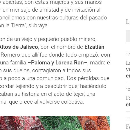
y abiertas; con estas mujeres y sus manos
 un mensaje de amistad y de invitación al
nciliarnos con nuestras culturas del pasado
L
n la Tierra", subraya.
on de un viejo y pequeño pueblo minero,
Altos de Jalisco
, con el nombre de
Etzatlán
.
 Romero que allí fue donde todo empezó. con
17
L
una familia –
Paloma y Lorena Ron
–, madre e
v
do sus duelos, contagiaron a todos sus
e
co a poco a una comunidad. Dos pérdidas que
ecordar tejiendo y a descubrir que, haciéndolo
12
zaban su historia en el acto de tejer; una
F
ria, que crece al volverse colectiva.
e
11
F