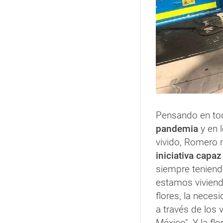
Pensando en tod
pandemia
y en 
vivido, Romero 
iniciativa capaz
siempre teniend
estamos viviendo
flores, la neces
a través de los 
México". Y la fl