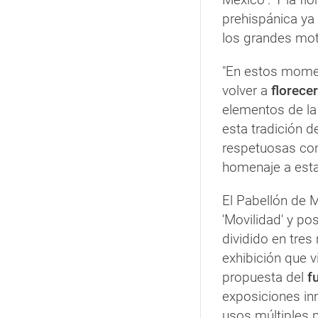
prehispánica ya 
los grandes mot
"En estos mome
volver a
florece
elementos de la
esta tradición 
respetuosas con
homenaje a esta 
El Pabellón de 
'Movilidad' y p
dividido en tres
exhibición que v
propuesta del
fu
exposiciones inm
usos múltiples 