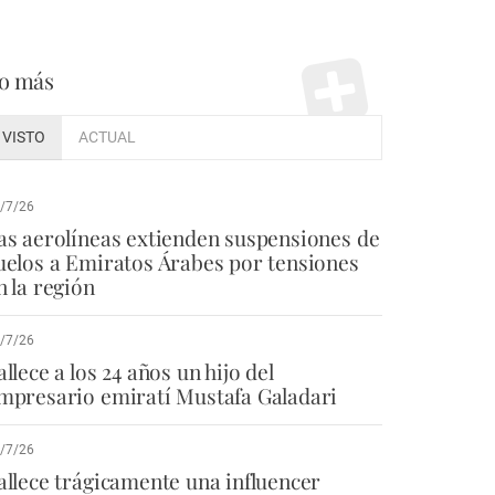
o más
VISTO
ACTUAL
/7/26
as aerolíneas extienden suspensiones de
uelos a Emiratos Árabes por tensiones
n la región
/7/26
allece a los 24 años un hijo del
mpresario emiratí Mustafa Galadari
/7/26
allece trágicamente una influencer