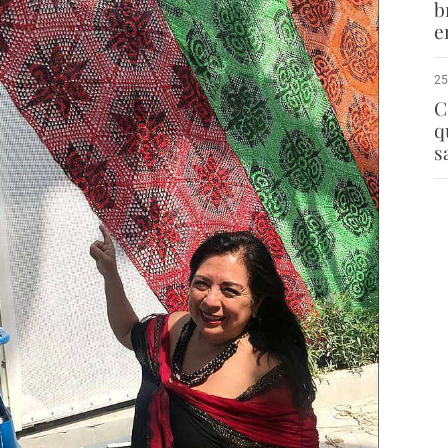
b
e
25
C
q
s