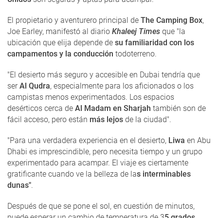
El propietario y aventurero principal de
The Camping Box
,
Joe Earley, manifestó al diario
Khaleej Times
que "la
ubicación que elija depende de
su familiaridad con los
campamentos y la conducción
todoterreno.
"El desierto más seguro y accesible en Dubai tendría que
ser
Al Qudra
, especialmente para los aficionados o los
campistas menos experimentados. Los espacios
desérticos cerca de
Al Madam en Sharjah
también son de
fácil acceso, pero están
más lejos
de la ciudad".
"Para una verdadera experiencia en el desierto,
Liwa
en Abu
Dhabi es imprescindible, pero necesita tiempo y un grupo
experimentado para acampar. El viaje es ciertamente
gratificante cuando ve la belleza de la
s interminables
dunas"
.
Después de que se pone el sol, en cuestión de minutos,
puede esperar un cambio de temperatura de 3
5 grados