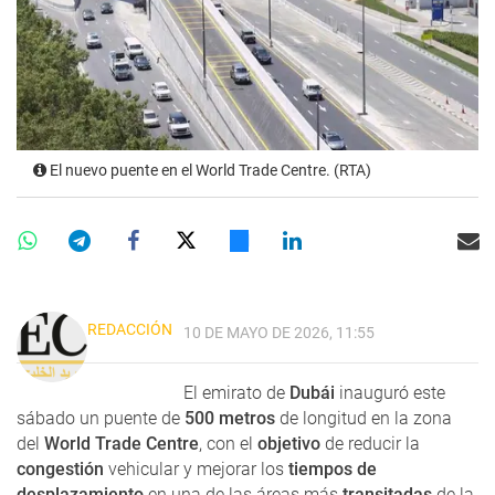
El nuevo puente en el World Trade Centre. (RTA)
REDACCIÓN
10 DE MAYO DE 2026, 11:55
El emirato de
Dubái
inauguró este
sábado un puente de
500 metros
de longitud en la zona
del
World Trade Centre
, con el
objetivo
de reducir la
congestión
vehicular y mejorar los
tiempos de
desplazamiento
en una de las áreas más
transitadas
de la