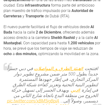
ciudad. Esta
infraestructura
forma parte del ambicioso
plan maestro de tráfico impulsado por la
Autoridad de
Carreteras
y
Transporte
de Dubái (RTA).
El nuevo puente facilitará el flujo de vehículos desde
Al
Bada
hacia la calle
2 de Diciembre
, ofreciendo además
acceso directo a la carretera
Sheikh Rashid
y a la calle
Al
Mustaqbal.
Con capacidad para hasta
1.200 vehículos
por
hora, se prevé que los tiempos de viaje se reduzcan de
ocho
a
dos minutos,
optimizando la movilidad en la zona.
افتتحت
#هيئة_الطرق_و_المواصلات
في دبي جسراً
جديداً بطول 500 متر ضمن مشروع تطوير دوار
المركز التجاري، في إطار جهودها المستمرة
لتطوير البنية التحتية وتعزيز كفاءة شبكة الطرق
في إمارة
#دبي
. ويهدف الجسر إلى تسهيل حركة
الخروج من منطقة البدع باتجاه شارع الثاني من
pic.twitter.com/xBM5jgBpiA
ديسمبر، وصولاً إلى…