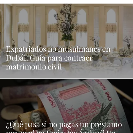
Expatriados no musulmanes en
Dubái: Guía para contraer
matrimonio civil
¿Qué pasa si no pagas un préstamo
personal en Emiratos Árabes? Un