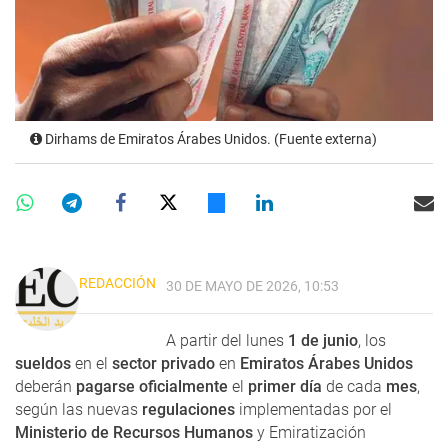
Dirhams de Emiratos Árabes Unidos. (Fuente externa)
REDACCIÓN
30 DE MAYO DE 2026, 10:53
A partir del lunes
1 de junio
, los
sueldos
en el
sector privado
en
Emiratos Árabes Unidos
deberán
pagarse oficialmente
el
primer día
de cada
mes
,
según las nuevas
regulaciones
implementadas por el
Ministerio de Recursos Humanos
y Emiratización