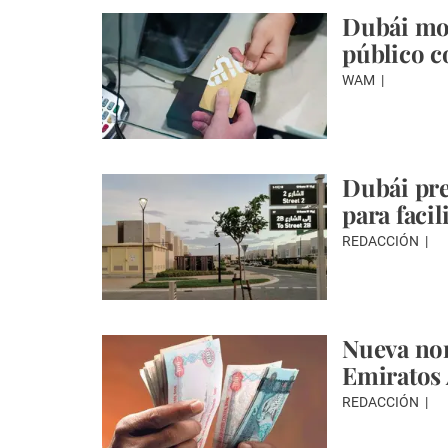
Dubái mod
público c
WAM
Dubái pres
para facil
REDACCIÓN
Nueva nor
Emiratos 
REDACCIÓN