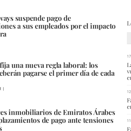
ways suspende pago de
L
iones a sus empleados por el impacto
rra
17
ija una nueva regla laboral: los
L
v
deberán pagarse el primer día de cada
e
R
12
F
e
s inmobiliarios de Emiratos Árabes
plazamientos de pago ante tensiones
11
s
F