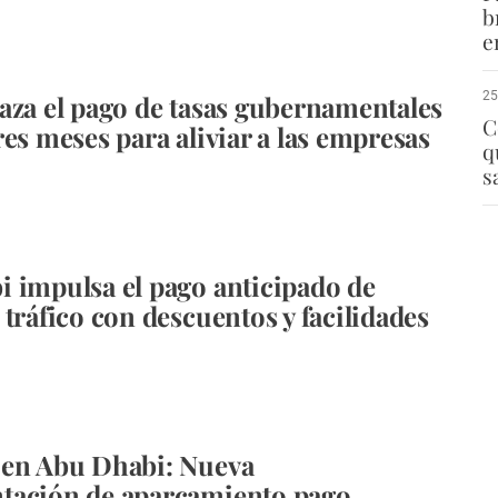
b
e
25
aza el pago de tasas gubernamentales
C
res meses para aliviar a las empresas
q
s
 impulsa el pago anticipado de
 tráfico con descuentos y facilidades
 en Abu Dhabi: Nueva
tación de aparcamiento pago