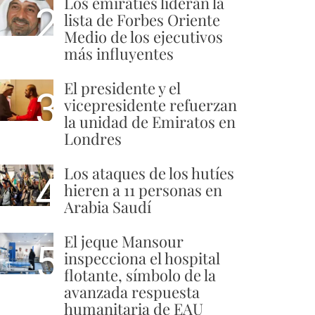
Los emiratíes lideran la
2
lista de Forbes Oriente
Medio de los ejecutivos
más influyentes
El presidente y el
3
vicepresidente refuerzan
la unidad de Emiratos en
Londres
Los ataques de los hutíes
4
hieren a 11 personas en
Arabia Saudí
El jeque Mansour
5
inspecciona el hospital
flotante, símbolo de la
avanzada respuesta
humanitaria de EAU