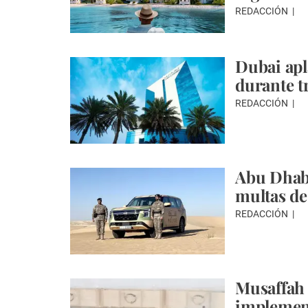
REDACCIÓN
Dubai apl
durante t
REDACCIÓN
Abu Dhabi
multas de
REDACCIÓN
Musaffah
implemen