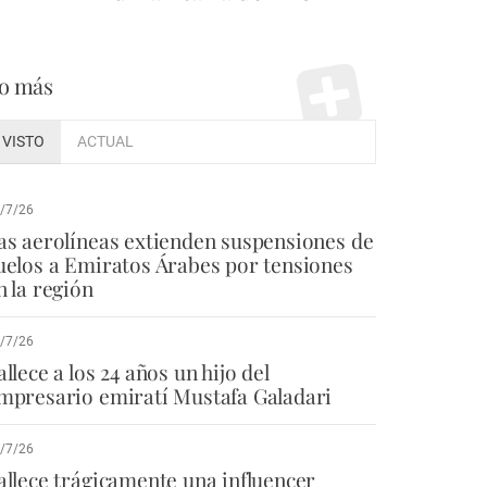
o más
VISTO
ACTUAL
/7/26
as aerolíneas extienden suspensiones de
uelos a Emiratos Árabes por tensiones
n la región
/7/26
allece a los 24 años un hijo del
mpresario emiratí Mustafa Galadari
/7/26
allece trágicamente una influencer