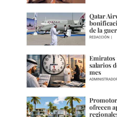
Qatar Air
bonificac
de la gue
REDACCIÓN
Emiratos f
salarios 
mes
ADMINISTRADO
Promotore
ofrecen a
regionale